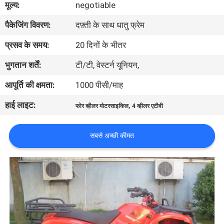
मूल्य:
negotiable
गुणवत्ता
पैकेजिंग विवरण:
दफ़्ती के साथ धातु फ्रेम
नियंत्रण
प्रसव के समय:
20 दिनों के भीतर
संपर्क
भुगतान शर्तें:
टी/टी, वेस्टर्न यूनियन,
करें
आपूर्ति की क्षमता:
1000 पीसी/माह
हाई लाइट:
,
फोर व्हीलर मोटरसाइकिल
4 व्हीलर एटीवी
एक
उद्धरण
सबसे अच्छी कीमत
की
विनती
करे
साइटमैप