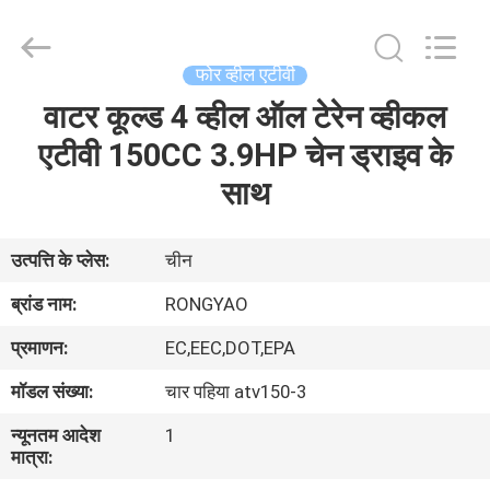
Shanghai
Rongyao
Vehicle
Co.,Ltd.
All
फोर व्हील एटीवी
Rights
Reserved.
वाटर कूल्ड 4 व्हील ऑल टेरेन व्हीकल
घर
एटीवी 150CC 3.9HP चेन ड्राइव के
उत्पादों
साथ
हमारे
उत्पत्ति के प्लेस:
चीन
बारे
ब्रांड नाम:
RONGYAO
में
प्रमाणन:
EC,EEC,DOT,EPA
मॉडल संख्या:
चार पहिया atv150-3
कारखाना
न्यूनतम आदेश
1
भ्रमण
मात्रा: