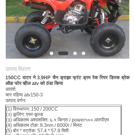
गोपनीयता
नीति
उत्पाद विवरण
150CC वाटर ने 3.9HP चैन ड्राइव फ्रंट ड्रम रेक रियर डिस्क ब्रेक
ऑफ़ फोर व्हील atv को ठंडा किया
आदर्श:
चार पहिया atv150-3
उत्पाद वर्णन:
(1) विस्थापन: 150 / 200CC
(२) कूलिंग: एयर-कूल्ड
(३) अधिकतम अश्वशक्ति: ६.५ किग्रा / power५०० आरपीएम
(4) अधिकतम टोक़: 8.3nm / 6000r / मिनट
(5) बोर * स्ट्रोक: 57.4 * 57.9 मिमी