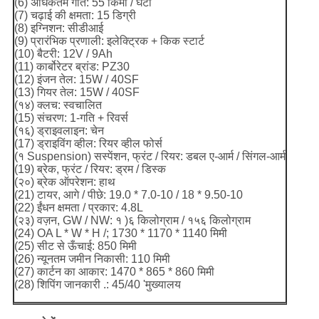
(6) अधिकतम गति: 55 किमी / घंटा
(7) चढ़ाई की क्षमता: 15 डिग्री
(8) इग्निशन: सीडीआई
(9) प्रारंभिक प्रणाली: इलेक्ट्रिक + किक स्टार्ट
(10) बैटरी: 12V / 9Ah
(11) कार्बोरेटर ब्रांड: PZ30
(12) इंजन तेल: 15W / 40SF
(13) गियर तेल: 15W / 40SF
(१४) क्लच: स्वचालित
(15) संचरण: 1-गति + रिवर्स
(१६) ड्राइवलाइन: चेन
(17) ड्राइविंग व्हील: रियर व्हील फोर्स
(१ Suspension) सस्पेंशन, फ्रंट / रियर: डबल ए-आर्म / सिंगल-आर्म
(19) ब्रेक, फ्रंट / रियर: ड्रम / डिस्क
(२०) ब्रेक ऑपरेशन: हाथ
(21) टायर, आगे / पीछे: 19.0 * 7.0-10 / 18 * 9.50-10
(22) ईंधन क्षमता / प्रकार: 4.8L
(२३) वज़न, GW / NW: १ )६ किलोग्राम / १५६ किलोग्राम
(24) OA L * W * H /; 1730 * 1170 * 1140 मिमी
(25) सीट से ऊँचाई: 850 मिमी
(26) न्यूनतम जमीन निकासी: 110 मिमी
(27) कार्टन का आकार: 1470 * 865 * 860 मिमी
(28) शिपिंग जानकारी .: 45/40 'मुख्यालय