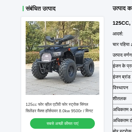
उत्पाद का
संबंधित उत्पाद
125CC, एय
आदर्श:
चार पहिया
उत्पाद वर्णन
इंजन के प्
इंजन ब्रांड
विस्थापन
शीतलक
125cc फोर व्हील एटीवी फोर स्ट्रोक सिंगल
अधिकतम अश
सिलेंडर मैक्स हॉर्सपावर 8.0kw 9500r / मिनट
अधिकतम टो
सबसे अच्छी कीमत पाएं
बोर स्ट्रोक