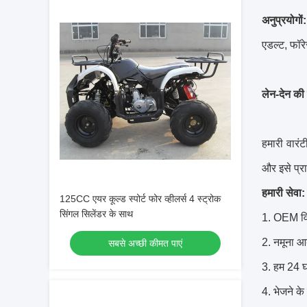
अनुप्रयोगों:
एडल्ट, फॉरे
लेन-देन की शर
हमारी वारंटी
और इसे प्र
हमारी सेवा:
125CC एयर कूल्ड स्पोर्ट फोर व्हीलर्स 4 स्ट्रोक
सिंगल सिलेंडर के साथ
1. OEM विनि
2. नमूना आ
सबसे अच्छी कीमत पाएं
3. हम 24 घं
4. भेजने के