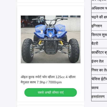
अधिकतम 
चढ़ने की क्
इग्निशन
सिस्टम शुर
बैटरी
कार्बोरेटर ब्
इंजन तेल
गियर का त
ऑइल कूल्ड स्पोर्ट फोर व्हीलर 125cc 4 व्हीलर
चेसिस ईटी
मैनुअल क्लच 7.9hp / 7000rpm
क्लच
सबसे अच्छी कीमत पाएं
हस्तांतरण