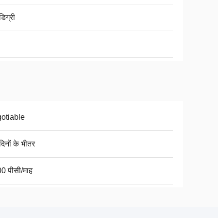
डिग्री
otiable
िनों के भीतर
0 पीसी/माह