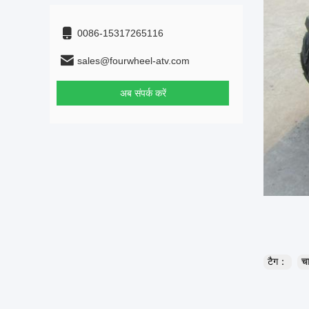
0086-15317265116
sales@fourwheel-atv.com
अब संपर्क करें
टैग：
च