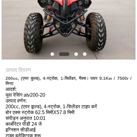
गोपनीयता
नीति
उत्पाद विवरण
200cc, (एयर कूल्ड), 4-स्ट्रोक, 1-सिलेंडर, मैक्स।
पावर 9.1Kw / 7500r /
मिनट
आदर्श:
युवा रेसिंग atv200-20
उत्पाद वर्णन:
200cc, (एयर कूल्ड), 4-स्ट्रोक, 1-सिलेंडर टाइप करें
बोर एक्स स्ट्रोक 62.5 मिमीX57.8 मिमी
संपीड़न अनुपात 10:01
कार्बोरेटर पीडी 24 जे
इग्निशन सीडीआई
टाइम इलेक्ट्रिक शुरू