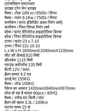
ट्रांसमिशन एफएनआर
ड्राइव ट्रेन चेन ड्राइव
मैक्स।
टोक़ 10N.m / 6500r / मिनट
मैक्स।
पावर 9.1Kw / 7500r / मिनट
सस्पेंशन / फ्रंट इंडिपेंडेंट डबल स्विंग आर्म)
सस्पेंशन / रियर सिंगल स्विंग आर्म
ब्रेक / फ्रंट वेंटिलेटेड हाइड्रोलिक डिस्क
ब्रेक / रियर वेंटिलेटेड हाइड्रोलिक डिस्क
टायर / फ्रंट 23 x 7-10
टायर / रियर 22x 10-10
L x W x H 1600mmX1040mmX1100mm
सीट की ऊँचाई 810 मिमी
व्हीलबेस 1115 मिमी
ग्राउंड क्लीयरेंस 135 मिमी
बैटरी 12V / 9Ah
ईंधन क्षमता 4.2 एल
ड्राई वेट 155KG
मैक्स।
लोड 150KG
पैकेज का आकार 1420mmX840mmX870mm
लोड हो रहा है मात्रा 60pcs / 40HQ
मैक्स।
स्पीड 65 किमी / घंटा
ईंधन की खपत 3.3L / 100Km
प्रारंभ समय 15 से