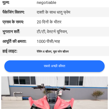
मूल्य:
negotiable
गुणवत्ता
पैकेजिंग विवरण:
दफ़्ती के साथ धातु फ्रेम
नियंत्रण
प्रसव के समय:
20 दिनों के भीतर
संपर्क
भुगतान शर्तें:
टी/टी, वेस्टर्न यूनियन,
करें
आपूर्ति की क्षमता:
1000 पीसी/माह
हाई लाइट:
,
रेसिंग 4 व्हीलर
युवा फोर व्हीलर
एक
उद्धरण
सबसे अच्छी कीमत
की
विनती
करे
साइटमैप