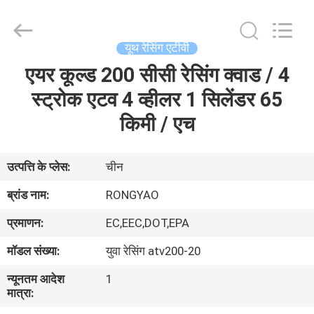
Shanghai
Rongyao
Vehicle
Co.,Ltd.
All
यूथ रेसिंग एटीवी
Rights
Reserved.
एयर कूल्ड 200 सीसी रेसिंग क्वाड / 4
घर
स्ट्रोक एटव 4 व्हीलर 1 सिलेंडर 65
उत्पादों
किमी / एच
हमारे
उत्पत्ति के प्लेस:
चीन
बारे
ब्रांड नाम:
RONGYAO
में
प्रमाणन:
EC,EEC,DOT,EPA
मॉडल संख्या:
युवा रेसिंग atv200-20
कारखाना
न्यूनतम आदेश
1
भ्रमण
मात्रा: