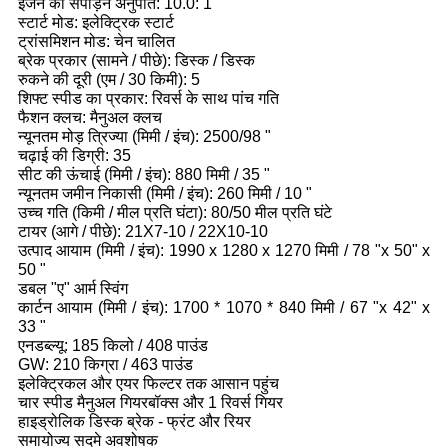
इंजन का संपीड़न अनुपात: 10.0: 1
स्टार्ट मोड: इलेक्ट्रिक स्टार्ट
ट्रांसमिशन मोड: चेन चालित
ब्रेक प्रकार (सामने / पीछे): डिस्क / डिस्क
रुकने की दूरी (एम / 30 किमी): 5
शिफ्ट स्पीड का प्रकार: रिवर्स के साथ पांच गति
फैशन क्लच: मैनुअल क्लच
न्यूनतम मोड़ त्रिज्या (मिमी / इंच): 2500/98 "
चढ़ाई की डिग्री: 35
सीट की ऊंचाई (मिमी / इंच): 880 मिमी / 35 "
न्यूनतम जमीन निकासी (मिमी / इंच): 260 मिमी / 10 "
उच्च गति (किमी / मील प्रति घंटा): 80/50 मील प्रति घंटे
टायर (आगे / पीछे): 21X7-10 / 22X10-10
उत्पाद आयाम (मिमी / इंच): 1990 x 1280 x 1270 मिमी / 78 "x 50" x
50 "
डबल "ए" आर्म स्विंग
कार्टन आयाम (मिमी / इंच): 1700 * 1070 * 840 मिमी / 67 "x 42" x
33 "
एनडब्ल्यू: 185 किलो / 408 पाउंड
GW: 210 किग्रा / 463 पाउंड
इलेक्ट्रिकल और एयर फिल्टर तक आसान पहुंच
चार स्पीड मैनुअल गियरबॉक्स और 1 रिवर्स गियर
हाइड्रोलिक डिस्क ब्रेक - फ्रंट और रियर
समायोज्य सदमे अवशोषक