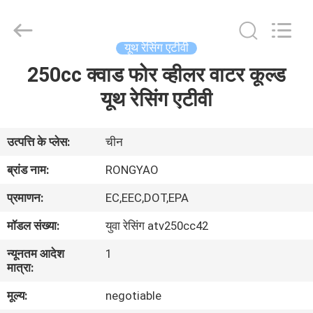
Shanghai
Rongyao
Vehicle
Co.,Ltd.
All
यूथ रेसिंग एटीवी
Rights
Reserved.
250cc क्वाड फोर व्हीलर वाटर कूल्ड
घर
यूथ रेसिंग एटीवी
उत्पादों
उत्पत्ति के प्लेस:
चीन
हमारे
ब्रांड नाम:
RONGYAO
बारे
प्रमाणन:
EC,EEC,DOT,EPA
में
मॉडल संख्या:
युवा रेसिंग atv250cc42
न्यूनतम आदेश
1
कारखाना
मात्रा:
भ्रमण
मूल्य:
negotiable