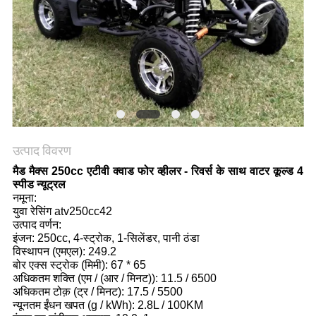
गोपनीयता
नीति
उत्पाद विवरण
मैड मैक्स 250cc एटीवी क्वाड फोर व्हीलर - रिवर्स के साथ वाटर कूल्ड 4
स्पीड न्यूट्रल
नमूना:
युवा रेसिंग atv250cc42
उत्पाद वर्णन:
इंजन: 250cc, 4-स्ट्रोक, 1-सिलेंडर, पानी ठंडा
विस्थापन (एमएल): 249.2
बोर एक्स स्ट्रोक (मिमी): 67 * 65
अधिकतम शक्ति (एम / (आर / मिनट)): 11.5 / 6500
अधिकतम टोक़ (ट्र / मिनट): 17.5 / 5500
न्यूनतम ईंधन खपत (g / kWh): 2.8L / 100KM