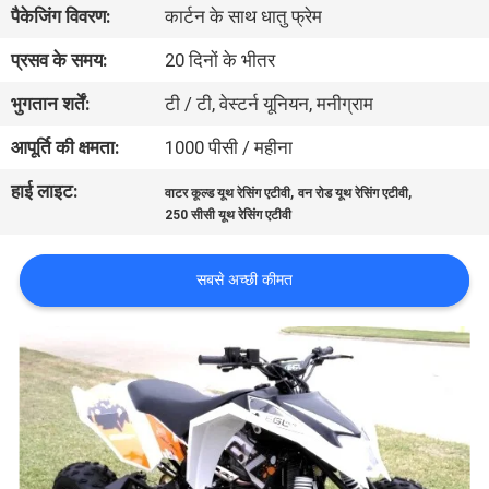
पैकेजिंग विवरण:
कार्टन के साथ धातु फ्रेम
गुणवत्ता
नियंत्रण
प्रसव के समय:
20 दिनों के भीतर
भुगतान शर्तें:
टी / टी, वेस्टर्न यूनियन, मनीग्राम
संपर्क
आपूर्ति की क्षमता:
1000 पीसी / महीना
करें
हाई लाइट:
,
,
वाटर कूल्ड यूथ रेसिंग एटीवी
वन रोड यूथ रेसिंग एटीवी
250 सीसी यूथ रेसिंग एटीवी
एक
उद्धरण
सबसे अच्छी कीमत
की
विनती
करे
साइटमैप