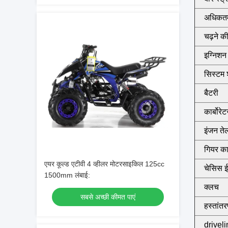
अधिकत
चढ़ने की
इग्निशन
सिस्टम 
बैटरी
कार्बोरेट
इंजन ते
गियर का
एयर कूल्ड एटीवी 4 व्हीलर मोटरसाइकिल 125cc
चेसिस 
1500mm लंबाई:
क्लच
सबसे अच्छी कीमत पाएं
हस्तांत
drivel