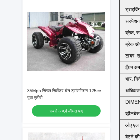
ड्राइविं
सस्पेंशन
ब्रेक, स
ब्रेक ऑ
टायर, सा
ईंधन क्ष
भार, गि
अधिकतम
35Mph सिंगल सिलेंडर चेन ट्रांसमिशन 125cc
युवा एटीवी
DIME
सबसे अच्छी कीमत पाएं
व्हीलबेस
ओए एल *
बैठने क