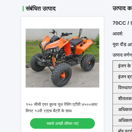
उत्पाद का
संबंधित उत्पाद
70CC / 90
आदर्श:
युवा दौड़ 
उत्पाद वर्णन
इंजन के
इंजन ब्र
विस्थाप
शीतलक
१५० सीसी एयर कूल्ड यूथ रेसिंग एटीवी ७५००आर/
अधिकतम
मिनट १२वी ९एएच बैटरी के साथ
अधिकतम
सबसे अच्छी कीमत पाएं
बोर स्ट्