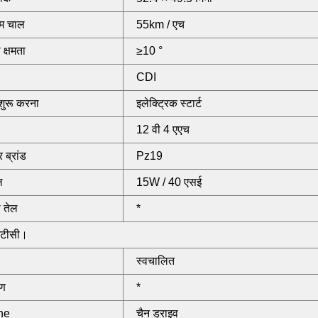
म चाल
55km / एच
 क्षमता
≥10 °
CDI
शुरू करना
इलेक्ट्रिक स्टार्ट
12 वी 4 एएच
र ब्रांड
Pz19
ल
15W / 40 एसई
 तेल
*
ईटीसी।
स्वचालित
रण
*
ine
चैन ड्राइव