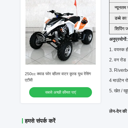
न्यूनतम
डब्बे का
शिपिंग 
अनुप्रयोगों:
1. वयस्क ह
2. वन रोड
3. Riverbe
250cc क्वाड फोर व्हीलर वाटर कूल्ड यूथ रेसिंग
एटीवी
4 माउंटेन र
5. खेत / खु
सबसे अच्छी कीमत पाएं
लेन-देन की शर
हमसे संपर्क करें