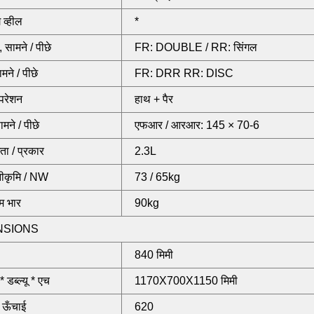
ग व्हील
*
, सामने / पीछे
FR: DOUBLE / RR: सिंगल
ामने / पीछे
FR: DRR RR: DISC
परेशन
हाथ + पैर
मने / पीछे
एफआर / आरआर: 145 × 70-6
मता / प्रकार
2.3L
नीकृमि / NW
73 / 65kg
 भार
90kg
NSIONS
840 मिमी
 डब्ल्यू * एच
1170X700X1150 मिमी
ी ऊँचाई
620