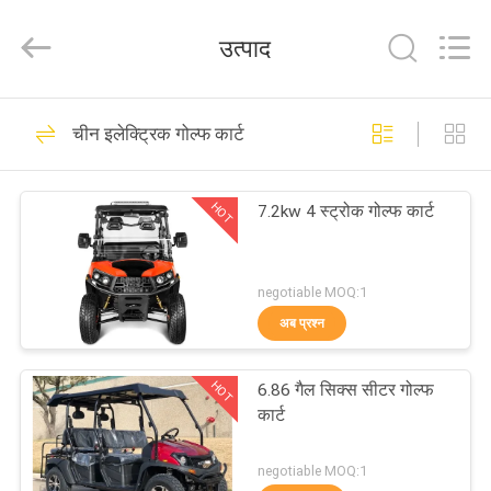
Shanghai
Rongyao
Vehicle
उत्पाद
Co.,Ltd.
All
Rights
Reserved.
घर
32
चीन इलेक्ट्रिक गोल्फ कार्ट
फोर व्हील एटीवी
उत्पादों
HOT
7.2kw 4 स्ट्रोक गोल्फ कार्ट
हमारे
बारे
negotiable MOQ:1
अब प्रश्न
में
27
HOT
6.86 गैल सिक्स सीटर गोल्फ
कारखाना
एटीवी क्वाड बाइक
कार्ट
भ्रमण
negotiable MOQ:1