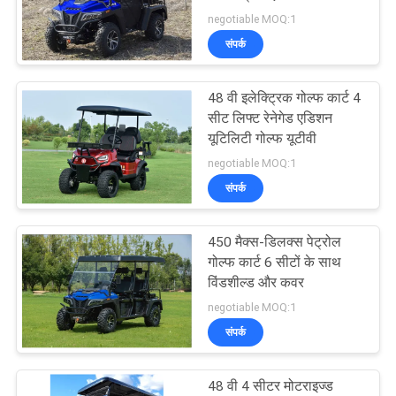
डिफरेंशियल विथ लॉक इंजन
negotiable MOQ:1
गोपनीयता
बैलेंस शाफ्ट
संपर्क
183
नीति
48 वी इलेक्ट्रिक गोल्फ कार्ट 4
गो कार्ट बुगी
सीट लिफ्ट रेनेगेड एडिशन
यूटिलिटी गोल्फ यूटीवी
negotiable MOQ:1
संपर्क
450 मैक्स-डिलक्स पेट्रोल
98
गोल्फ कार्ट 6 सीटों के साथ
विंडशील्ड और कवर
वयस्क मोटर स्कूटर
negotiable MOQ:1
संपर्क
48 वी 4 सीटर मोटराइज्ड