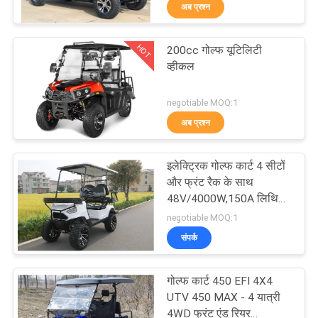
अब प्रश्न
गुणवत्ता
नियंत्रण
HOT
200cc गोल्फ यूटिलिटी
58
व्हीकल
संपर्क
उपयोगिता वाहन एटीवी
negotiable MOQ:1
करें
अब प्रश्न
एक
इलेक्ट्रिक गोल्फ कार्ट 4 सीटों
उद्धरण
और फ्रंट रैक के साथ
48V/4000W,150A लिथियम
की
75
बैटरी
negotiable MOQ:1
विनती
संपर्क
यूथ रेसिंग एटीवी
करे
गोल्फ कार्ट 450 EFI 4X4
UTV 450 MAX - 4 यात्री
साइटमैप
4WD फ्रंट एंड रियर