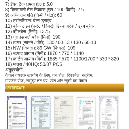
7) ईंधन टैंक क्षमता (एल): 5.0
8) किफायती तेल निकास (एल / 100 किमी): 2.5
9) अधिकतम गति (किमी / घंटा): 60
10) ट्रांसमिशन: बेल्ट ड्राइव
11) ब्रेक टाइप (फ्रंट / रियर): डिस्क ब्रेक / ड्रम ब्रेक
12) व्हीलबेस (मिमी): 1375
13) ग्राउंड क्लीयरेंस (मिमी): 190
14) टायर (सामने / पीछे): 130 / 60-13 / 130 / 60-13
15) NW (किग्रा): 89 GW (किग्रा): 109
16) उत्पाद आयाम (मिमी): 1870 * 770 * 1140
17) कार्टन आयाम (मिमी): 1885 * 570 * 1100/1700 * 530 * 820
18) मात्रा / 40HQ: 50/87 PCS
अनुप्रयोगों:
केवल वयस्क उपयोग के लिए, वन रोड, रिवरबेड, स्ट्रीम,
माउंटेन रोड, समुद्र तट पर, खेत और खुशी का मैदान