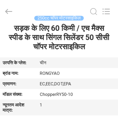
Shanghai
Rongyao
Vehicle
Co.,Ltd.
All
250cc चॉपर मोटरसाइकिल
Rights
Reserved.
सड़क के लिए 60 किमी / एच मैक्स
घर
स्पीड के साथ सिंगल सिलेंडर 50 सीसी
उत्पादों
चॉपर मोटरसाइकिल
हमारे
उत्पत्ति के प्लेस:
चीन
बारे
ब्रांड नाम:
RONGYAO
में
प्रमाणन:
EC,EEC,DOT,EPA
मॉडल संख्या:
ChopperRY50-10
कारखाना
न्यूनतम आदेश
1
भ्रमण
मात्रा: