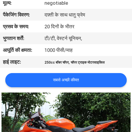
मूल्य:
negotiable
गुणवत्ता
पैकेजिंग विवरण:
दफ़्ती के साथ धातु फ्रेम
नियंत्रण
प्रसव के समय:
20 दिनों के भीतर
संपर्क
भुगतान शर्तें:
टी/टी, वेस्टर्न यूनियन,
करें
आपूर्ति की क्षमता:
1000 पीसी/माह
हाई लाइट:
,
250cc बॉबर चॉपर
चॉपर ट्राइक मोटरसाइकिल
एक
उद्धरण
सबसे अच्छी कीमत
की
विनती
करे
साइटमैप