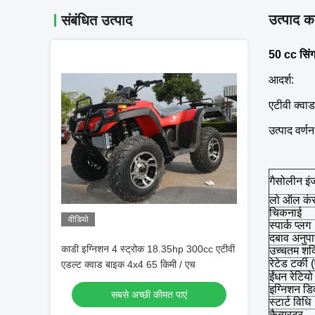
उत्पाद का
संबंधित उत्पाद
50 cc सिंग
आदर्श:
एटीवी क्वा
उत्पाद वर्णन
गैसोलीन इंज
लो ऑल कं
चिकनाई
वीडियो
स्पार्क प्लग
दबाव अनुप
काडी इग्निशन 4 स्ट्रोक 18.35hp 300cc एटीवी
उच्चतम शक
रेटेड टर्की
एडल्ट क्वाड बाइक 4x4 65 किमी / एच
ईंधन रेटियो
इग्निशन ड
सबसे अच्छी कीमत पाएं
स्टार्ट विधि
कैब्युरटर