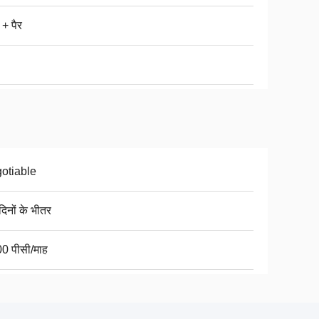
 + पैर
otiable
िनों के भीतर
0 पीसी/माह