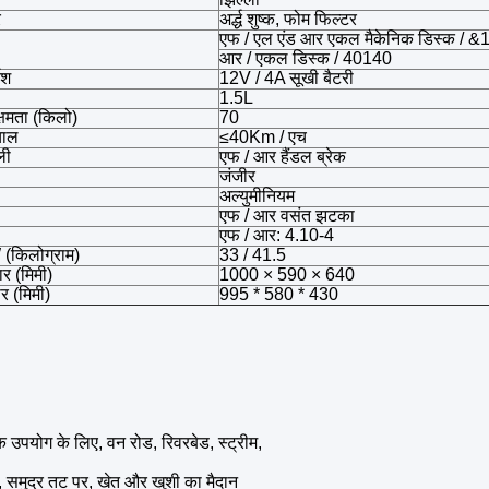
र
अर्द्ध शुष्क, फोम फिल्टर
एफ / एल एंड आर एकल मैकेनिक डिस्क / &
आर / एकल डिस्क / 40140
ेश
12V / 4A सूखी बैटरी
1.5L
क्षमता (किलो)
70
चाल
≤40Km / एच
ली
एफ / आर हैंडल ब्रेक
जंजीर
अल्युमीनियम
एफ / आर वसंत झटका
एफ / आर: 4.10-4
(किलोग्राम)
33 / 41.5
र (मिमी)
1000 × 590 × 640
र (मिमी)
995 * 580 * 430
 उपयोग के लिए, वन रोड, रिवरबेड, स्ट्रीम,
ड, समुद्र तट पर, खेत और खुशी का मैदान