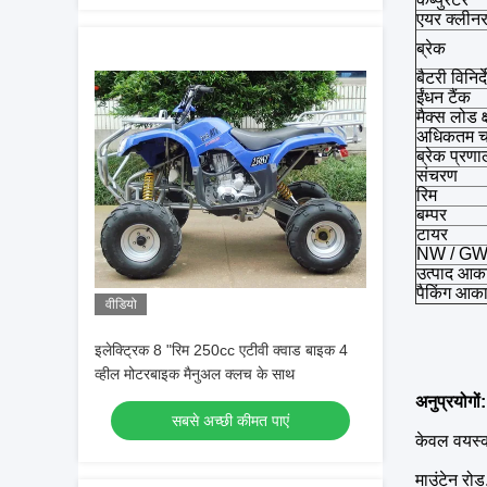
एयर क्लीन
ब्रेक
बैटरी विनिर्द
ईंधन टैंक
मैक्स लोड 
अधिकतम 
ब्रेक प्रणा
संचरण
रिम
बम्पर
टायर
NW / GW 
उत्पाद आका
पैकिंग आका
वीडियो
इलेक्ट्रिक 8 "रिम 250cc एटीवी क्वाड बाइक 4
व्हील मोटरबाइक मैनुअल क्लच के साथ
अनुप्रयोगों:
सबसे अच्छी कीमत पाएं
केवल वयस्क
माउंटेन रो