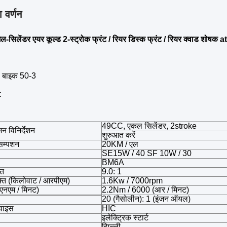
 वर्णन
ल-सिलेंडर एयर कूल्ड 2-स्ट्रोक फ्रंट / रियर डिस्क फ्रंट / रियर क्वाड शोषक a
ड बाइक 50-3
:
49CC, एकल सिलेंडर, 2stroke
न विनिर्देशन
शुरुआत करें
सम्पशन
20KM / एल
SE15W / 40 SF 10W / 30
BM6A
ात
9.0: 1
्ति (किलोवाट / आरपीएम)
1.6Kw / 7000rpm
 (एनएम / मिनट)
2.2Nm / 6000 (आर / मिनट)
20 (गैसोलीन): 1 (इंजन ऑयल)
िवाइस
HIC
इलेक्ट्रिक स्टार्ट
झिल्ली