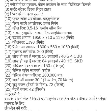
(7) स्पीडोमीटर प्रकार: मीटर काउंटर के साथ डिजिटल डिस्प्ले
(8) फ्रंट ब्रेक: डिस्क ग्रिप टाइप
(९) रियर ब्रेक: ड्रम प्रकार
(10) फ्रंट शॉक अवशोषक: हाइड्रोलिक
(11) रियर सदमे अवशोषक: डबल स्पिंग
(12) व्हील रिम: 3.5-16 "एलॉय व्हील रिम
(13) टायर: ट्यूबलेस टायर, मोटरसाइकिल मानक
(14) उत्पाद आयाम: 1950 x 710 x 1170 (मिमी)
(15) व्हीलबेस: 1390 (मिमी)
(16) पैकिंग का आकार: 1800 x 560 x 1050 (मिमी)
(17) ग्राउंड क्लीयरेंस: 200 (मिमी)
(18) लोड हो रहा है मात्रा: 50 इकाइयों / 40'GP, CBU
(19) लोड हो रहा है मात्रा: 84 इकाइयों / 40'HQ, SKD
(20) अधिकतम वहन क्षमता: 150+ (किग्रा)
(21) चेसिस फ्रेम सामग्री: स्टील
(22) चेसिस कंपन परीक्षण: 200,000 बार
(23) चढ़ने की क्षमता: 30 ° (1 व्यक्ति, 70 किग्रा)
(24) शुद्ध वजन (बैटरी के बिना): 72 (किलो)
(25) बैटरी वजन: 42 (किलो)
अनुप्रयोगों:
वयस्क / वन रोड / रिवरबेड / स्ट्रीम /
माउंटेन रोड / बीच / फ़ार्म / प्लेज़र
ग्राउंड के लिए
लेन-देन की शर्तें: