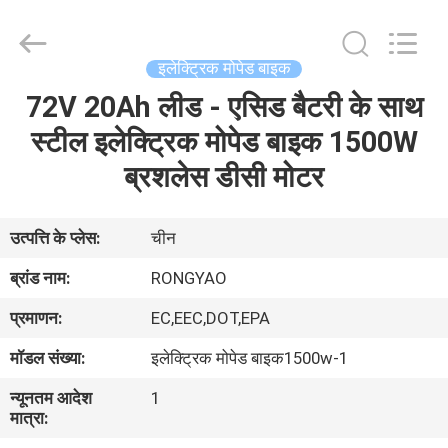
Shanghai
Rongyao
Vehicle
Co.,Ltd.
All
इलेक्ट्रिक मोपेड बाइक
Rights
Reserved.
72V 20Ah लीड - एसिड बैटरी के साथ
घर
स्टील इलेक्ट्रिक मोपेड बाइक 1500W
उत्पादों
ब्रशलेस डीसी मोटर
हमारे
उत्पत्ति के प्लेस:
चीन
बारे
ब्रांड नाम:
RONGYAO
में
प्रमाणन:
EC,EEC,DOT,EPA
मॉडल संख्या:
इलेक्ट्रिक मोपेड बाइक1500w-1
कारखाना
न्यूनतम आदेश
1
भ्रमण
मात्रा: