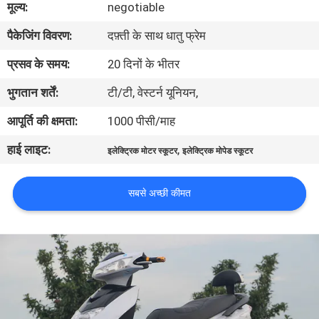
मूल्य:
negotiable
गुणवत्ता
पैकेजिंग विवरण:
दफ़्ती के साथ धातु फ्रेम
नियंत्रण
प्रसव के समय:
20 दिनों के भीतर
संपर्क
भुगतान शर्तें:
टी/टी, वेस्टर्न यूनियन,
करें
आपूर्ति की क्षमता:
1000 पीसी/माह
हाई लाइट:
,
इलेक्ट्रिक मोटर स्कूटर
इलेक्ट्रिक मोपेड स्कूटर
एक
उद्धरण
सबसे अच्छी कीमत
की
विनती
करे
साइटमैप