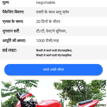
मूल्य:
negotiable
गुणवत्ता
पैकेजिंग विवरण:
दफ़्ती के साथ धातु फ्रेम
नियंत्रण
प्रसव के समय:
20 दिनों के भीतर
संपर्क
भुगतान शर्तें:
टी/टी, वेस्टर्न यूनियन,
करें
आपूर्ति की क्षमता:
1000 पीसी/माह
हाई लाइट:
,
बिजली से चलने वाली मोटरसाइकिल
एक
बिजली से चलने वाली मोटरसाइकिल
उद्धरण
की
सबसे अच्छी कीमत
विनती
करे
साइटमैप