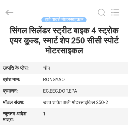
Shanghai
Rongyao
Vehicle
Co.,Ltd.
All
हाई पावर्ड मोटरसाइकल
Rights
Reserved.
सिंगल सिलेंडर स्ट्रीट बाइक 4 स्ट्रोक
घर
एयर कूल्ड, स्मार्ट शेप 250 सीसी स्पोर्ट
उत्पादों
मोटरसाइकल
हमारे
उत्पत्ति के प्लेस:
चीन
बारे
ब्रांड नाम:
RONGYAO
में
प्रमाणन:
EC,EEC,DOT,EPA
मॉडल संख्या:
उच्च शक्ति वाली मोटरसाइकिल 250-2
कारखाना
न्यूनतम आदेश
1
भ्रमण
मात्रा: