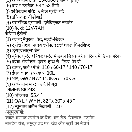
(5) अधिकतम टोक़: 15/6500 (NM / rpm)
(6) बोर * स्ट्रोक: 53 * 53 मिमी
(() अधिकतम गति: .५ मील प्रति घंटे
(8) इग्निशन: सीडीआई
(९) प्रारंभिक प्रणाली: इलेक्ट्रिक स्टार्टर
(10) बैटरी: 12V-7AH
चेसिस ईटीसी
(1) क्लच: मैनुअल, वेट, मल्टी-डिस्क
(२) ट्रांसमिशन: फाइव स्पीड, इंटरनेशनल गियरशिफ्ट
(३) ड्राइवलाइन: चेन
(4) ब्रेक, फ्रंट / रियर: फ्रंट में डबल डिस्क ब्रेक; रियर में डिस्क ब्रेक
(5) ब्रेक ऑपरेशन: फ्रंट;
हाथ से; रियर: पैर से
(6) टायर, आगे / पीछे: 110 / 60-17 / 140 / 70-17
(7) ईंधन क्षमता / प्रकार: 10L
(8) भार, GW / NW: 153KG / 170KG
(९) अधिकतम भार: २२K किग्रा
DIMENSIONS
(10) व्हीलबेस: 55.4 "
(11) OA L * W * H: 82 "x 30" x 45 "
(12) न्यूनतम जमीन निकासी: 140
अनुप्रयोगों:
केवल वयस्क उपयोग के लिए, वन रोड, रिवरबेड, स्ट्रीम,
माउंटेन रोड, समुद्र तट पर, खेत और खुशी का मैदान