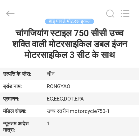
Shanghai
Rongyao
Vehicle
Co.,Ltd.
All
हाई पावर्ड मोटरसाइकल
Rights
Reserved.
चांगजियांग स्टाइल 750 सीसी उच्च
घर
शक्ति वाली मोटरसाइकिल डबल इंजन
उत्पादों
मोटरसाइकिल 3 सीट के साथ
हमारे
उत्पत्ति के प्लेस:
चीन
बारे
ब्रांड नाम:
RONGYAO
में
प्रमाणन:
EC,EEC,DOT,EPA
मॉडल संख्या:
उच्च स्तरीय motorcycle750-1
कारखाना
न्यूनतम आदेश
1
भ्रमण
मात्रा: