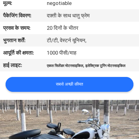
मूल्य:
negotiable
गुणवत्ता
पैकेजिंग विवरण:
दफ़्ती के साथ धातु फ्रेम
नियंत्रण
प्रसव के समय:
20 दिनों के भीतर
संपर्क
भुगतान शर्तें:
टी/टी, वेस्टर्न यूनियन,
करें
आपूर्ति की क्षमता:
1000 पीसी/माह
हाई लाइट:
,
एकल सिलेंडर मोटरसाइकिल
इलेक्ट्रिक टूरिंग मोटरसाइकिल
एक
उद्धरण
सबसे अच्छी कीमत
की
विनती
करे
साइटमैप