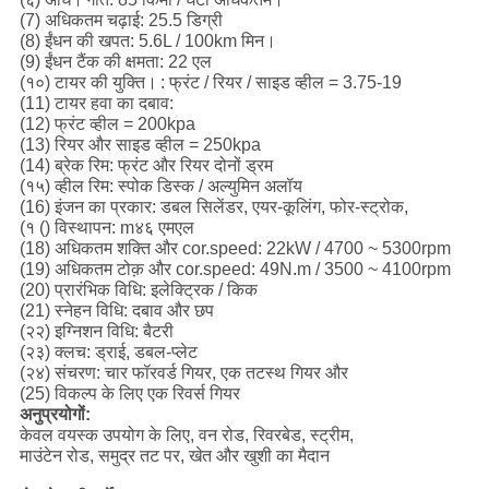
(7) अधिकतम चढ़ाई: 25.5 डिग्री
(8) ईंधन की खपत: 5.6L / 100km मिन।
(9) ईंधन टैंक की क्षमता: 22 एल
(१०) टायर की युक्ति।
: फ्रंट / रियर / साइड व्हील = 3.75-19
(11) टायर हवा का दबाव:
(12) फ्रंट व्हील = 200kpa
(13) रियर और साइड व्हील = 250kpa
(14) ब्रेक रिम: फ्रंट और रियर दोनों ड्रम
(१५) व्हील रिम: स्पोक डिस्क / अल्युमिन अलॉय
(16) इंजन का प्रकार: डबल सिलेंडर, एयर-कूलिंग, फोर-स्ट्रोक,
(१ () विस्थापन: m४६ एमएल
(18) अधिकतम शक्ति और cor.speed: 22kW / 4700 ~ 5300rpm
(19) अधिकतम टोक़ और cor.speed: 49N.m / 3500 ~ 4100rpm
(20) प्रारंभिक विधि: इलेक्ट्रिक / किक
(21) स्नेहन विधि: दबाव और छप
(२२) इग्निशन विधि: बैटरी
(२३) क्लच: ड्राई, डबल-प्लेट
(२४) संचरण: चार फॉरवर्ड गियर, एक तटस्थ गियर और
(25) विकल्प के लिए एक रिवर्स गियर
अनुप्रयोगों:
केवल वयस्क उपयोग के लिए, वन रोड, रिवरबेड, स्ट्रीम,
माउंटेन रोड, समुद्र तट पर, खेत और खुशी का मैदान