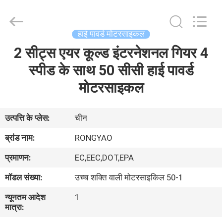
Shanghai
Rongyao
Vehicle
Co.,Ltd.
All
हाई पावर्ड मोटरसाइकल
Rights
Reserved.
2 सीट्स एयर कूल्ड इंटरनेशनल गियर 4
घर
स्पीड के साथ 50 सीसी हाई पावर्ड
उत्पादों
मोटरसाइकल
हमारे
उत्पत्ति के प्लेस:
चीन
बारे
ब्रांड नाम:
RONGYAO
में
प्रमाणन:
EC,EEC,DOT,EPA
मॉडल संख्या:
उच्च शक्ति वाली मोटरसाइकिल 50-1
कारखाना
न्यूनतम आदेश
1
भ्रमण
मात्रा: