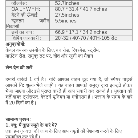
व्हीलबेस:
52.7inches
OA L * W * H:
80.7 * 31.4 * 41.7inches
बैठने की ऊँचाई:
27.5inches
न्यूनतम जमीन
5.5inches
निकासी:
डब्बे का नाप :
66.9 * 17.1 * 34.2inches
शिपिंग जानकारी :
20'-32 / 40'-70 / 40'H-105 सेट
अनुप्रयोगों:
केवल वयस्क उपयोग के लिए, वन रोड, रिवरबेड, स्ट्रीम,
माउंटेन रोड, समुद्र तट पर, खेत और खुशी का मैदान
लेन-देन की शर्तें:
हमारी वारंटी 1 वर्ष है।
यदि आपका वाहन टूट गया है, तो स्पेयर पार्ट्स
आपको नि: शुल्क भेजे जाएंगे।
यह वाहन आपको समुद्र द्वारा इकट्ठे होकर
भेजा जाएगा और इसे प्राप्त करते ही आप सवारी कर सकते हैं।
भुगतान की
शर्तें वायर ट्रांसफर, वेस्टर्न यूनियन या मनीग्राम हैं।
प्रसव के समय के बारे
में 20 दिनों का है।
सामान्य प्रश्न
:
1. क्यू: मैं कुछ नमूने के बारे में?
एक: हम गुणवत्ता की जांच के लिए आप नमूनों की पेशकश करने के लिए
सम्मानित कर रहे हैं।