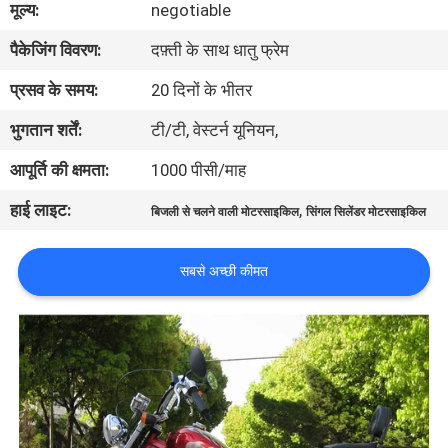
मूल्य:
negotiable
गुणवत्ता
पैकेजिंग विवरण:
दफ़्ती के साथ धातु फ्रेम
नियंत्रण
प्रसव के समय:
20 दिनों के भीतर
संपर्क
भुगतान शर्तें:
टी/टी, वेस्टर्न यूनियन,
करें
आपूर्ति की क्षमता:
1000 पीसी/माह
हाई लाइट:
,
बिजली से चलने वाली मोटरसाइकिल
सिंगल सिलेंडर मोटरसाइकिल
एक
उद्धरण
सबसे अच्छी कीमत
की
विनती
करे
साइटमैप