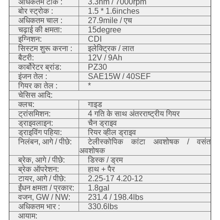
अधिकतम टोर्क :
3.3nm / 7000rpm
बोर स्ट्रोक :
1.5 * 1.6inches
अधिकतम चाल :
27.9mile / एच
चढ़ाई की क्षमता:
15degree
इग्निशन:
CDI
सिस्टम शुरू करना :
इलेक्ट्रिक / लात
बैटरी:
12V / 9Ah
कार्बोरेटर ब्रांड:
PZ30
इंजन तेल :
SAE15W / 40SEF
गियर का तेल :
*
चेसिस आदि:
क्लच:
गाइड
ट्रांसमिशन:
4 गति के साथ अंतरराष्ट्रीय गियर
ड्राइवलाइन:
चैन ड्राइव
ड्राइविंग पहिया:
रियर व्हील ड्राइव
निलंबन, आगे / पीछे:
टेलीस्कोपिक कांटा अवशोषक / वसंत
अवशोषक
ब्रेक, आगे / पीछे:
डिस्क / ड्रम
ब्रेक ऑपरेशन:
हाथ + पैर
टायर, आगे / पीछे:
2.25-17 4.20-12
ईंधन क्षमता / प्रकार:
1.8gal
वजन, GW / NW:
231.4 / 198.4lbs
अधिकतम भार :
330.6lbs
आयाम: