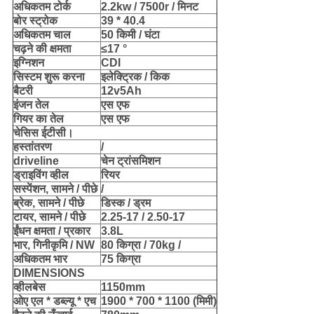
अधिकतम टोर्क
2.2kw / 7500r / मिनट
बोर स्ट्रोक
39 * 40.4
अधिकतम चाल
50 किमी / घंटा
चढ़ने की क्षमता
≤17 °
इग्निशन
CDI
सिस्टम शुरू करना
इलेक्ट्रिक / किक
बैटरी
12v5Ah
इंजन तेल
एस एफ
गियर का तेल
एस एफ
चेसिस ईटीसी।
हस्तांतरण
/
driveline
चेन ट्रांसमिशन
ड्राइविंग व्हील
रियर
सस्पेंशन, सामने / पीछे
/
ब्रेक, सामने / पीछे
डिस्क / ड्रम
टायर, सामने / पीछे
2.25-17 / 2.50-17
ईंधन क्षमता / प्रकार
3.8L
भार, गिनीकृमि / NW
80 किग्रा / 70kg /
अधिकतम भार
75 किग्रा
DIMENSIONS
व्हीलबेस
1150mm
ओए एल * डब्ल्यू * एच
1900 * 700 * 1100 (मिमी)