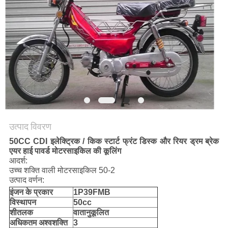
गोपनीयता
नीति
उत्पाद विवरण
50CC CDI इलेक्ट्रिक / किक स्टार्ट फ्रंट डिस्क और रियर ड्रम ब्रेक
एयर हाई पावर्ड मोटरसाइकिल की कूलिंग
आदर्श:
उच्च शक्ति वाली मोटरसाइकिल 50-2
उत्पाद वर्णन:
इंजन के प्रकार
1P39FMB
विस्थापन
50cc
शीतलक
वातानुकूलित
अधिकतम अश्वशक्ति
3