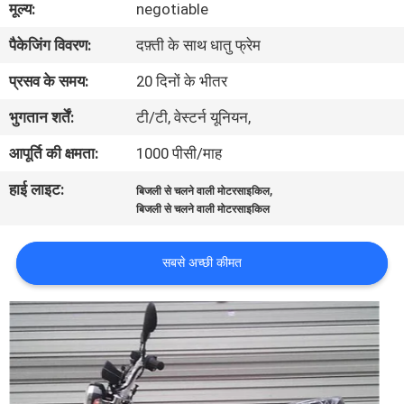
मूल्य:
negotiable
गुणवत्ता
पैकेजिंग विवरण:
दफ़्ती के साथ धातु फ्रेम
नियंत्रण
प्रसव के समय:
20 दिनों के भीतर
संपर्क
भुगतान शर्तें:
टी/टी, वेस्टर्न यूनियन,
करें
आपूर्ति की क्षमता:
1000 पीसी/माह
हाई लाइट:
,
बिजली से चलने वाली मोटरसाइकिल
एक
बिजली से चलने वाली मोटरसाइकिल
उद्धरण
की
सबसे अच्छी कीमत
विनती
करे
साइटमैप