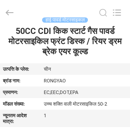
Shanghai
Rongyao
Vehicle
Co.,Ltd.
All
हाई पावर्ड मोटरसाइकल
Rights
Reserved.
50CC CDI किक स्टार्ट गैस पावर्ड
घर
मोटरसाइकिल फ्रंट डिस्क / रियर ड्रम
उत्पादों
ब्रेक एयर कूल्ड
हमारे
उत्पत्ति के प्लेस:
चीन
बारे
ब्रांड नाम:
RONGYAO
में
प्रमाणन:
EC,EEC,DOT,EPA
मॉडल संख्या:
उच्च शक्ति वाली मोटरसाइकिल 50-2
कारखाना
न्यूनतम आदेश
1
भ्रमण
मात्रा: