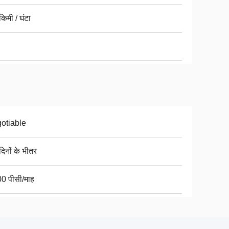
िमी / घंटा
otiable
िनों के भीतर
0 पीसी/माह