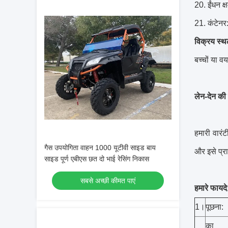
20. ईंधन क
21. कंटेन
विक्रय स्थ
बच्चों या 
लेन-देन की शर
हमारी वारंटी
गैस उपयोगिता वाहन 1000 यूटीवी साइड बाय
और इसे प्र
साइड पूर्ण एबीएस छत दो भाई रेसिंग निकास
सबसे अच्छी कीमत पाएं
हमारे फायदे
1।
पूछना:
का