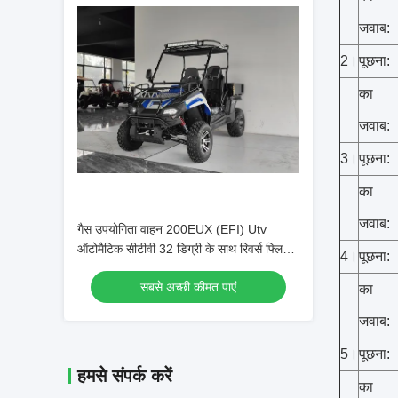
जवाब:
2।
पूछना:
का
जवाब:
3।
पूछना:
का
जवाब:
गैस उपयोगिता वाहन 200EUX (EFI) Utv
ऑटोमैटिक सीटीवी 32 डिग्री के साथ रिवर्स फ्लिप
4।
पूछना:
डाउन के साथ
सबसे अच्छी कीमत पाएं
का
जवाब:
5।
पूछना:
हमसे संपर्क करें
का