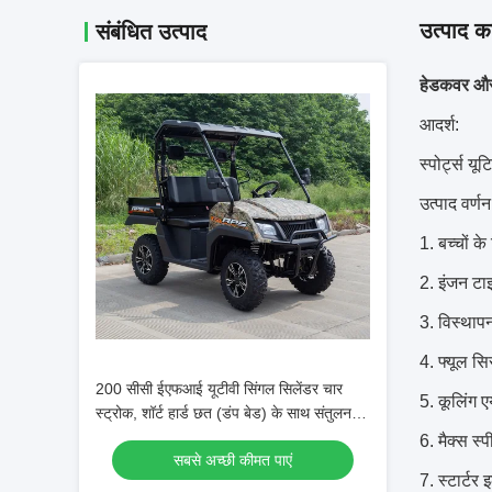
उत्पाद का
संबंधित उत्पाद
हेडकवर और ब
आदर्श:
स्पोर्ट्स य
उत्पाद वर्णन
1. बच्चों क
2. इंजन टा
3. विस्था
4. फ्यूल सिस
200 सीसी ईएफआई यूटीवी सिंगल सिलेंडर चार
5. कूलिंग ए
स्ट्रोक, शॉर्ट हार्ड छत (डंप बेड) के साथ संतुलन
शाफ्ट
6. मैक्स स्
सबसे अच्छी कीमत पाएं
7. स्टार्टर इ