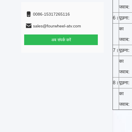
जवाब:
0086-15317265116
6।
पूछना:
sales@fourwheel-atv.com
का
जवाब:
अब संपर्क करें
7।
पूछना:
का
जवाब:
8।
पूछना:
का
जवाब: