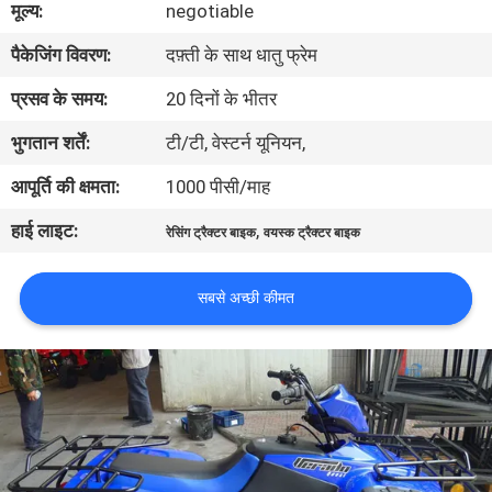
मूल्य:
negotiable
गुणवत्ता
पैकेजिंग विवरण:
दफ़्ती के साथ धातु फ्रेम
नियंत्रण
प्रसव के समय:
20 दिनों के भीतर
संपर्क
भुगतान शर्तें:
टी/टी, वेस्टर्न यूनियन,
करें
आपूर्ति की क्षमता:
1000 पीसी/माह
हाई लाइट:
,
रेसिंग ट्रैक्टर बाइक
वयस्क ट्रैक्टर बाइक
एक
उद्धरण
सबसे अच्छी कीमत
की
विनती
करे
साइटमैप