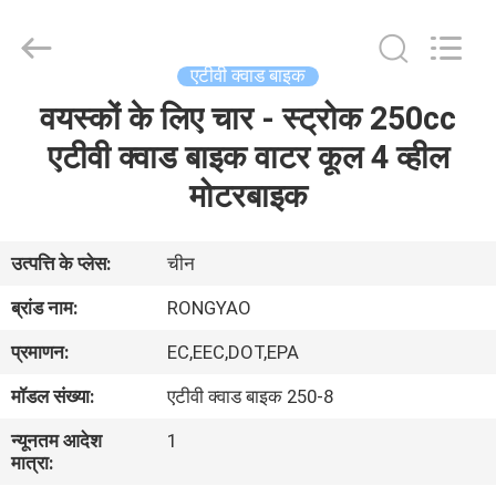
Shanghai
Rongyao
Vehicle
Co.,Ltd.
All
एटीवी क्वाड बाइक
Rights
Reserved.
वयस्कों के लिए चार - स्ट्रोक 250cc
घर
एटीवी क्वाड बाइक वाटर कूल 4 व्हील
उत्पादों
मोटरबाइक
हमारे
उत्पत्ति के प्लेस:
चीन
बारे
ब्रांड नाम:
RONGYAO
में
प्रमाणन:
EC,EEC,DOT,EPA
मॉडल संख्या:
एटीवी क्वाड बाइक 250-8
कारखाना
न्यूनतम आदेश
1
भ्रमण
मात्रा: