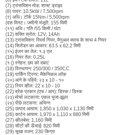
(7) ट्रांसमिशन मोड: शाफ्ट ड्राइव
(8) पावर: 10.5kW / 7,500rpm
(९) अधि।
टॉर्क 15Nm / 5,500rpm
(दस मिनट।
जमीनी मंजूरी: 155 मिमी
(११) अधि।
गति /55 किमी / घंटा
(12) शक्ति स्रोत: 12V, 14Ah
(13) ट्रांसमिशन: रिवर्स गियर, मैनुअल क्लच के साथ 4 गियर
(14) सिलेंडर का आकार: 63.5 x 62.2 मिमी
(१५) इंजन का तेल: १.३ एल
(16) गियर तेल: 0.25L
(१ () स्नेहन: छप को दबाएं
(18) विस्थापन: 250/300 / 350CC
(19) पार्किंग ट्रिगर: मैकेनिकल लॉक
(२०) आगे के पहिये: २३ x 10 - १०
(21) रियर व्हील: 22 x 10 - 10
(22) ब्रेक प्रकार (एफ / आर): डिस्क / डिस्क
(२३) मोर्चा लटकाना: एकल भुजा-झूला
(२४) पीछे लटकना: अभिन्न
(25) उत्पाद आयाम: 1,850 x 1,030 x 1,130 मिमी
(26) कार्टन आयाम: 1,970 x 1,110 x 880 मिमी
(27) व्हीलबेस: 1,160 मिमी
(28) सीटों की ऊँचाई: 820 मिमी
(29) सूखा वजन: 230 किग्रा