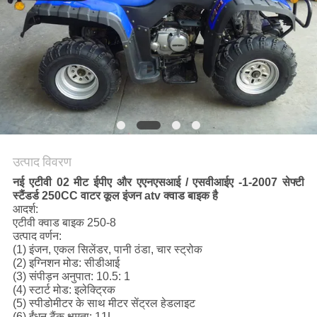
गोपनीयता
नीति
उत्पाद विवरण
नई एटीवी 02 मीट ईपीए और एएनएसआई / एसवीआईए -1-2007 सेफ्टी
स्टैंडर्ड 250CC वाटर कूल इंजन atv क्वाड बाइक है
आदर्श:
एटीवी क्वाड बाइक 250-8
उत्पाद वर्णन:
(1) इंजन, एकल सिलेंडर, पानी ठंडा, चार स्ट्रोक
(2) इग्निशन मोड: सीडीआई
(3) संपीड़न अनुपात: 10.5: 1
(4) स्टार्ट मोड: इलेक्ट्रिक
(5) स्पीडोमीटर के साथ मीटर सेंट्रल हेडलाइट
(6) ईंधन टैंक क्षमता: 11L