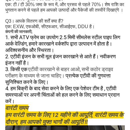
एक: टी / टी 30% जमा के रूप में, और प्रसव से पहले 70%।
शेष राशि का
भुगतान करने से पहले
हम आपको उत्पादों और पैकेजों की तस्वीरें दिखाएंगे
।
Q3।
आपके वितरण की शर्तें क्या हैं?
एक: EXW, एफओबी, सीएफआर, सीआईएफ, DDU है।
कंपनी की जानकारी;
1. सभी ATV फ्रेम का उपयोग 2.5 मिमी सीमलेस स्टील पाइप लिग
आर्क वेल्डिंग, हमारे कारखाने वर्कशॉप द्वारा उत्पादन में होता है।
अविश्वसनीय और स्थिरता।
2. एटीवी इंजन के सभी मूल इंजन कारखाने से आते हैं।
नवीकरण
इंजन नहीं है।
3. किसी एक
एटीवी कारखाने से बाहर आओ,
सभी कठोर ड्राइव
परीक्षण के माध्यम से जाना चाहिए।
प्रत्येक एटीवी की गुणवत्ता
सुनिश्चित
करने के
लिए।
4. हम
बिक्री
के
बाद सेवा
करने के लिए
एक
पेशेवर टीम है
,
एटीवी
समस्याओं पर अपनी चिंताओं को हल करने के लिए समाधान प्रदान
करें।
वारंटी समय
हम वारंटी समय के लिए 12 महीने की आपूर्ति, वारंटी समय के
दौरान, हम आपको मुफ्त भागों की आपूर्ति !!