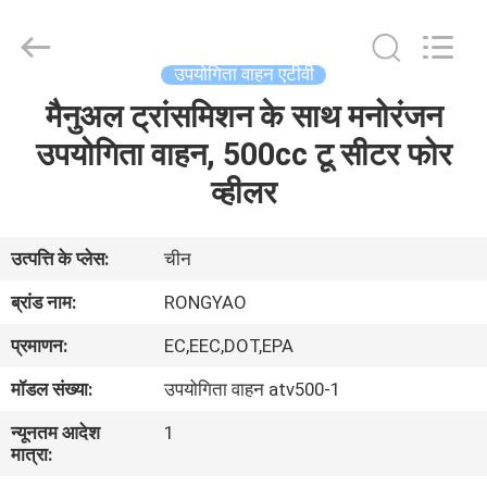
Shanghai
Rongyao
Vehicle
Co.,Ltd.
All
उपयोगिता वाहन एटीवी
Rights
Reserved.
मैनुअल ट्रांसमिशन के साथ मनोरंजन
घर
उपयोगिता वाहन, 500cc टू सीटर फोर
उत्पादों
व्हीलर
हमारे
उत्पत्ति के प्लेस:
चीन
बारे
ब्रांड नाम:
RONGYAO
में
प्रमाणन:
EC,EEC,DOT,EPA
मॉडल संख्या:
उपयोगिता वाहन atv500-1
कारखाना
न्यूनतम आदेश
1
भ्रमण
मात्रा: