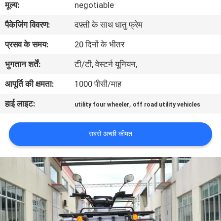
मूल्य:
negotiable
गुणवत्ता
पैकेजिंग विवरण:
दफ़्ती के साथ धातु फ्रेम
नियंत्रण
प्रसव के समय:
20 दिनों के भीतर
संपर्क
भुगतान शर्तें:
टी/टी, वेस्टर्न यूनियन,
करें
आपूर्ति की क्षमता:
1000 पीसी/माह
हाई लाइट:
,
utility four wheeler
off road utility vehicles
एक
उद्धरण
सबसे अच्छी कीमत
की
विनती
करे
साइटमैप