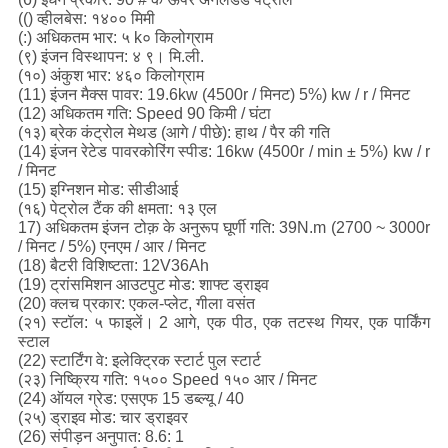
(() व्हीलबेस: १४०० मिमी
(:) अधिकतम भार: ५ k० किलोग्राम
(९) इंजन विस्थापन: ४ ९। मि.ली.
(१०) अंकुश भार: ४६० किलोग्राम
(11) इंजन मैक्स पावर: 19.6kw (4500r / मिनट) 5%) kw / r / मिनट
(12) अधिकतम गति: Speed ​​90 किमी / घंटा
(१३) ब्रेक कंट्रोल मेथड (आगे / पीछे): हाथ / पैर की गति
(14) इंजन रेटेड पावरकोरिंग स्पीड: 16kw (4500r / min ± 5%) kw / r
/ मिनट
(15) इग्निशन मोड: सीडीआई
(१६) पेट्रोल टैंक की क्षमता: १३ एल
17) अधिकतम इंजन टोक़ के अनुरूप घूर्णी गति: 39N.m (2700 ~ 3000r
/ मिनट / 5%) एनएम / आर / मिनट
(18) बैटरी विशिष्टता: 12V36Ah
(19) ट्रांसमिशन आउटपुट मोड: शाफ्ट ड्राइव
(20) क्लच प्रकार: एकल-प्लेट, गीला वसंत
(२१) स्टॉल: ५ फाइलें।
2 आगे, एक पीठ, एक तटस्थ गियर, एक पार्किंग
स्टाल
(22) स्टार्टिंग वे: इलेक्ट्रिक स्टार्ट पुल स्टार्ट
(२३) निष्क्रिय गति: १५०० Speed ​​१५० आर / मिनट
(24) ऑयल ग्रेड: एसएफ 15 डब्ल्यू / 40
(२५) ड्राइव मोड: चार ड्राइवर
(26) संपीड़न अनुपात: 8.6: 1