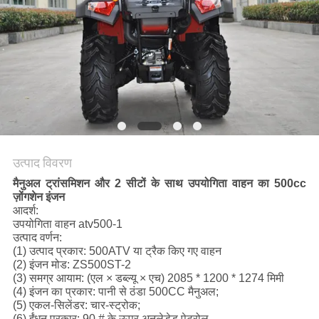
गोपनीयता
नीति
उत्पाद विवरण
मैनुअल ट्रांसमिशन और 2 सीटों के साथ उपयोगिता वाहन का 500cc
ज़ोंगशेन इंजन
आदर्श:
उपयोगिता वाहन atv500-1
उत्पाद वर्णन:
(1) उत्पाद प्रकार: 500ATV या ट्रैक किए गए वाहन
(2) इंजन मोड: ZS500ST-2
(3) समग्र आयाम: (एल × डब्ल्यू × एच) 2085 * 1200 * 1274 मिमी
(4) इंजन का प्रकार: पानी से ठंडा 500CC मैनुअल;
(5) एकल-सिलेंडर: चार-स्ट्रोक;
(6) ईंधन प्रकार: 90 # के ऊपर अनलेडेड पेट्रोल