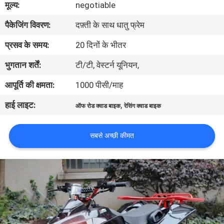
मूल्य:
negotiable
गुणवत्ता
पैकेजिंग विवरण:
दफ़्ती के साथ धातु फ्रेम
नियंत्रण
प्रसव के समय:
20 दिनों के भीतर
संपर्क
भुगतान शर्तें:
टी/टी, वेस्टर्न यूनियन,
करें
आपूर्ति की क्षमता:
1000 पीसी/माह
हाई लाइट:
,
ऑफ रोड क्वाड बाइक
रेसिंग क्वाड बाइक
एक
उद्धरण
सबसे अच्छी कीमत
की
विनती
करे
साइटमैप