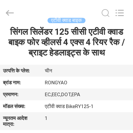
Shanghai
Rongyao
Vehicle
Co.,Ltd.
All
एटीवी क्वाड बाइक
Rights
Reserved.
सिंगल सिलेंडर 125 सीसी एटीवी क्वाड
घर
बाइक फोर व्हीलर्स 4 एक्स 4 रियर रैक /
उत्पादों
ब्राइट हेडलाइट्स के साथ
हमारे
उत्पत्ति के प्लेस:
चीन
बारे
ब्रांड नाम:
RONGYAO
में
प्रमाणन:
EC,EEC,DOT,EPA
मॉडल संख्या:
एटीवी क्वाड BikeRY125-1
कारखाना
न्यूनतम आदेश
1
भ्रमण
मात्रा: