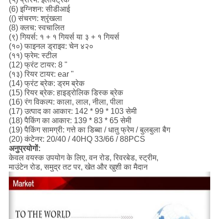
(6) इग्निशन: सीडीआई
(() संचरण: श्रृंखला
(8) क्लच: स्वचालित
(९) गियर्स: १ + १ गियर्स या ३ + १ गियर्स
(१०) फाइनल ड्राइव: चेन ४२०
(११) फ्रेम: स्टील
(12) फ्रंट टायर: 8 "
(१३) रियर टायर: ear "
(14) फ्रंट ब्रेक: ड्रम ब्रेक
(15) रियर ब्रेक: हाइड्रोलिक डिस्क ब्रेक
(16) रंग विकल्प: काला, लाल, नीला, पीला
(17) उत्पाद का आकार: 142 * 99 * 103 सेमी
(18) पैकिंग का आकार: 139 * 83 * 65 सेमी
(19) पैकिंग सामग्री: गत्ते का डिब्बा / धातु फ्रेम / बुलबुला बैग
(20) कंटेनर: 20/40 / 40HQ 33/66 / 88PCS
अनुप्रयोगों:
केवल वयस्क उपयोग के लिए, वन रोड, रिवरबेड, स्ट्रीम,
माउंटेन रोड, समुद्र तट पर, खेत और खुशी का मैदान