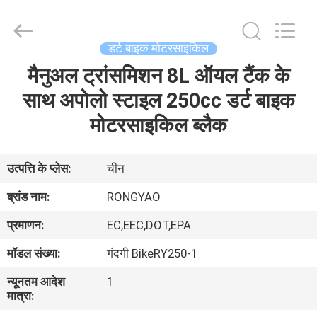
Shanghai
Rongyao
Vehicle
Co.,Ltd.
All
डर्ट बाइक मोटरसाइकिल
Rights
Reserved.
मैनुअल ट्रांसमिशन 8L ऑयल टैंक के
घर
साथ अपोलो स्टाइल 250cc डर्ट बाइक
उत्पादों
मोटरसाइकिल ब्लैक
हमारे
उत्पत्ति के प्लेस:
चीन
बारे
ब्रांड नाम:
RONGYAO
में
प्रमाणन:
EC,EEC,DOT,EPA
मॉडल संख्या:
गंदगी BikeRY250-1
कारखाना
न्यूनतम आदेश
1
भ्रमण
मात्रा: