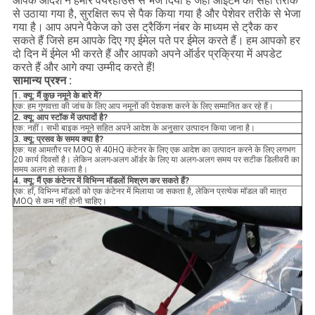
आपके आदेश ने हमारे वेयरहाउस से भेज दिया है जहाँ आइटम को सही तरीके
से उठाया गया है, सुरक्षित रूप से पैक किया गया है और पेशेवर तरीके से भेजा
गया है।
आप अपने पैकेज को उस ट्रैकिंग नंबर के माध्यम से ट्रैक कर
सकते हैं जिसे हम आपके दिए गए ईमेल पते पर ईमेल करते हैं।
हम आपको हर
दो दिन में ईमेल भी करते हैं और आपको अपने ऑर्डर प्रक्रिया में अपडेट
करते हैं और आगे क्या उम्मीद करते हैं!
सामान्य प्रश्न
:
1. क्यू: मैं कुछ नमूने के बारे में?
एक: हम गुणवत्ता की जांच के लिए आप नमूनों की पेशकश करने के लिए सम्मानित कर रहे हैं।
2. क्यू: आप स्टॉक में उत्पादों है?
एक: नहीं। सभी बाइक नमूने सहित अपने आदेश के अनुसार उत्पादन किया जाना है।
3. क्यू: प्रसव के समय क्या है?
एक: यह आमतौर पर MOQ से 40HQ कंटेनर के लिए एक आदेश का उत्पादन करने के लिए लगभग
20 कार्य दिवसों है। लेकिन अलग-अलग ऑर्डर के लिए या अलग-अलग समय पर सटीक डिलीवरी का
समय अलग हो सकता है।
4. क्यू: मैं एक कंटेनर में विभिन्न मॉडलों मिश्रण कर सकते हैं?
एक: हाँ, विभिन्न मॉडलों को एक कंटेनर में मिलाया जा सकता है, लेकिन प्रत्येक मॉडल की मात्रा
MOQ से कम नहीं होनी चाहिए।