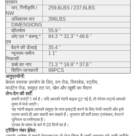
प्रकार
भार, गिनीकृमि /
259.6LBS / 237.6LBS
NW
अधिकतम भार
396LBS
DIMENSIONS
व्हीलबेस
55.9 "
ओए एल * डब्ल्यू *
84.3 "* 32.3" * 48.6 "
एच
बैठने की ऊँचाई
35.4 "
न्यूनतम जमीन
1 1"
निकासी
डब्बे का नाप
71.3 "* 16.9" * 37.8 "
शिपिंग जानकारी
99PCS
अनुप्रयोगों:
केवल वयस्क उपयोग के लिए, वन रोड, रिवरबेड, स्ट्रीम,
माउंटेन रोड, समुद्र तट पर, खेत और खुशी का मैदान
लेन-देन की शर्तें:
हमारी वारंटी 1 वर्ष है। यदि आपकी गंदगी बाइक टूट गई है, तो स्पेयर पार्ट्स आपको
मुफ्त में भेजे जाएंगे।
यह गंदगी बाइक आपको समुद्र के पास इकट्ठी करने के लिए भेजी जाएगी और इसे
प्राप्त करते ही आप सवारी कर सकते हैं। भुगतान की शर्तें वायर ट्रांसफर, वेस्टर्न
यूनियन या मनीग्राम हैं।
प्रसव के समय के बारे में 20 दिनों का है।
ट्रैकिंग नंबर ईमेल: