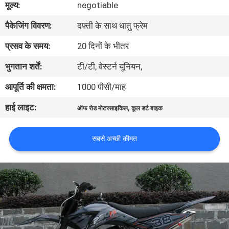
मूल्य:
negotiable
गुणवत्ता
पैकेजिंग विवरण:
दफ़्ती के साथ धातु फ्रेम
नियंत्रण
प्रसव के समय:
20 दिनों के भीतर
संपर्क
भुगतान शर्तें:
टी/टी, वेस्टर्न यूनियन,
करें
आपूर्ति की क्षमता:
1000 पीसी/माह
हाई लाइट:
,
ऑफ रोड मोटरसाइकिल
कूल डर्ट बाइक
एक
उद्धरण
सबसे अच्छी कीमत
की
विनती
करे
साइटमैप