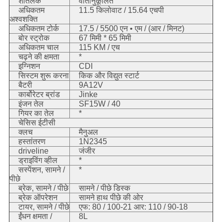
शीतलक
वातानुकूलित
अधिकतम
11.5 किलोवाट / 15.64 एचपी
अश्वशक्ति
अधिकतम टोर्क
17.5 / 5500 एन • एम / (आर / मिनट)
बोर स्ट्रोक
67 मिमी * 65 मिमी
अधिकतम चाल
115 KM / एच
चढ़ने की क्षमता
*
इग्निशन
CDI
सिस्टम शुरू करना
किक और विद्युत स्टार्ट
बैटरी
9A12V
कार्बोरेटर ब्रांड
Jinke
इंजन तेल
SF15W / 40
गियर का तेल
*
चेसिस ईटीसी
क्लच
मैनुअल
हस्तांतरण
1N2345
driveline
जंजीर
ड्राइविंग व्हील
*
सस्पेंशन, सामने /
*
पीछे
ब्रेक, सामने / पीछे
सामने / पीछे डिस्क
ब्रेक ऑपरेशन
सामने हाथ पीछे की ओर
टायर, सामने / पीछे
एफ: 80 / 100-21 आर: 110 / 90-18
ईंधन क्षमता /
8L