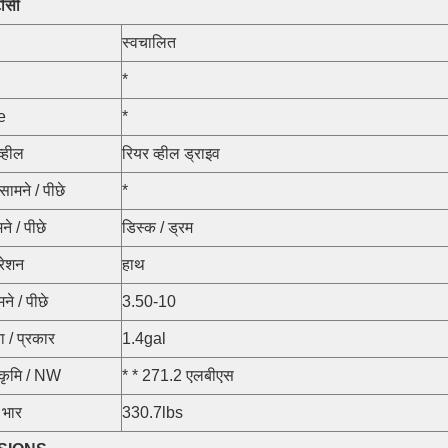
ीसी
स्वचालित
*
e
*
व्हील
रियर व्हील ड्राइव
सामने / पीछे
*
ने / पीछे
डिस्क / ड्रम
रेशन
हाथ
ने / पीछे
3.50-10
ा / प्रकार
1.4gal
ीकृमि / NW
* * 271.2 एलबीएस
भार
330.7lbs