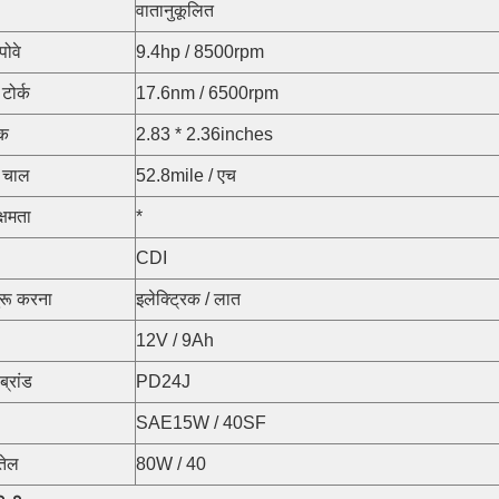
वातानुकूलित
पोवे
9.4hp / 8500rpm
ोर्क
17.6nm / 6500rpm
ोक
2.83 * 2.36inches
 चाल
52.8mile / एच
क्षमता
*
CDI
ुरू करना
इलेक्ट्रिक / लात
12V / 9Ah
ब्रांड
PD24J
SAE15W / 40SF
तेल
80W / 40