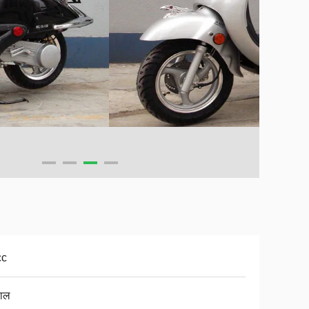
cc
ाल