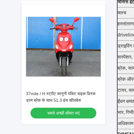
चेसिस ईट
क्लच
हस्तांतरण
drivelin
ड्राइविंग 
सस्पेंशन, 
ब्रेक, साम
ब्रेक ऑप
टायर, साम
37mile / H स्ट्रीट कानूनी पॉकेट बाइक डिस्क
ड्रम ब्रेक के साथ 51.3 इंच व्हीलबेस
ईंधन क्षमत
भार, गिन
सबसे अच्छी कीमत पाएं
अधिकतम 