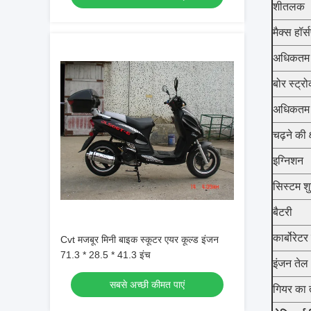
शीतलक
मैक्स हॉर्स
अधिकतम ट
बोर स्ट्र
अधिकतम
चढ़ने की 
इग्निशन
सिस्टम श
बैटरी
कार्बोरेटर 
Cvt मजबूर मिनी बाइक स्कूटर एयर कूल्ड इंजन
71.3 * 28.5 * 41.3 इंच
इंजन तेल
सबसे अच्छी कीमत पाएं
गियर का 