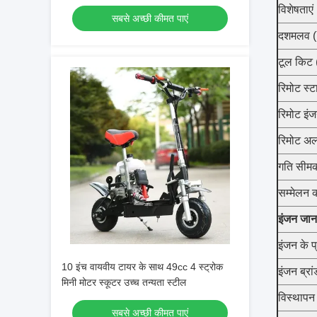
विशेषताएं
सबसे अच्छी कीमत पाएं
दशमलव (
टूल किट 
रिमोट स्टा
रिमोट इंज
रिमोट अला
गति सीमक
सम्मेलन 
इंजन जान
इंजन के प
10 इंच वायवीय टायर के साथ 49cc 4 स्ट्रोक
इंजन ब्रां
मिनी मोटर स्कूटर उच्च तन्यता स्टील
विस्थापन
सबसे अच्छी कीमत पाएं