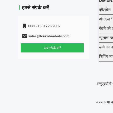
DIMEN
हमसे संपर्क करें
व्हीलबेस
ओए एल * ड
0086-15317265116
बैठने की 
sales@fourwheel-atv.com
न्यूनतम 
डब्बे का 
अब संपर्क करें
शिपिंग ज
अनुप्रयोगों:
वयस्क या ब