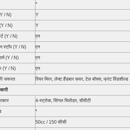
*
Y / N)
Y
(Y / N)
Y
र्ट (Y / N)
एन
न स्टॉप (Y / N)
एन
र्म (Y / N)
एन
 (Y / N)
एन
की जरूरत
रियर मिरर, लेफ्ट हैंडबार कवर, टेल बॉक्स, फ्रंट विंडशील्ड
कारी
्रकार
4-स्ट्रोक, सिंगल सिलेंडर, सीवीटी
ड
*
50cc / 150 सीसी