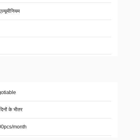
ण एल्यूमीनियम
otiable
िनों के भीतर
00pcs/month