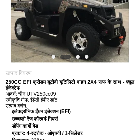
गोपनीयता
नीति
उत्पाद विवरण
250CC EFI फ्रीडम यूटीवी यूटिलिटी वाहन 2X4 रूफ के साथ - फ्यूल
इंजेक्टेड
आदर्श: चीन UTV250cc09
स्वीकृति मोड: ईईसी ईपीए डॉट
उत्पाद वर्णन:
इलेक्ट्रॉनिक ईंधन इंजेक्शन (EFI)
उच्च/लो रेंज फॉरवर्ड गियर्स
डंपिंग कार्गो बेड
प्रकार: 4-स्ट्रोक - ओएचवी / 1-सिलेंडर