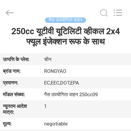
Shanghai
Rongyao
Vehicle
Co.,Ltd.
All
गैस उपयोगिता वाहन
Rights
Reserved.
250cc यूटीवी यूटिलिटी व्हीकल 2x4
घर
फ्यूल इंजेक्शन रूफ के साथ
उत्पादों
उत्पत्ति के प्लेस:
चीन
हमारे
ब्रांड नाम:
RONGYAO
बारे
प्रमाणन:
EC,EEC,DOT,EPA
में
मॉडल संख्या:
गैस उपयोगिता वाहन 250cc09
न्यूनतम आदेश
1
कारखाना
मात्रा:
भ्रमण
मूल्य:
negotiable