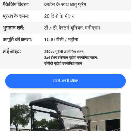
पैकेजिंग विवरण:
कार्टन के साथ धातु फ्रेम
गुणवत्ता
नियंत्रण
प्रसव के समय:
20 दिनों के भीतर
भुगतान शर्तें:
टी / टी, वेस्टर्न यूनियन, मनीग्राम
संपर्क
आपूर्ति की क्षमता:
1000 पीसी / महीना
करें
हाई लाइट:
,
250cc यूटीवी उपयोगिता वाहन
,
2x4 ईंधन इंजेक्शन यूटीवी उपयोगिता वाहन
एक
सीवीटी यूटीवी उपयोगिता वाहन
उद्धरण
सबसे अच्छी कीमत
की
विनती
करे
साइटमैप