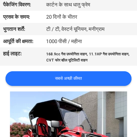
पैकेजिंग विवरण:
कार्टन के साथ धातु फ्रेम
गुणवत्ता
नियंत्रण
प्रसव के समय:
20 दिनों के भीतर
भुगतान शर्तें:
टी / टी, वेस्टर्न यूनियन, मनीग्राम
संपर्क
आपूर्ति की क्षमता:
1000 पीसी / महीना
करें
हाई लाइट:
,
,
168.9cc गैस उपयोगिता वाहन
11.1HP गैस उपयोगिता वाहन
CVT फोर व्हील यूटिलिटी वाहन
एक
उद्धरण
सबसे अच्छी कीमत
की
विनती
करे
साइटमैप