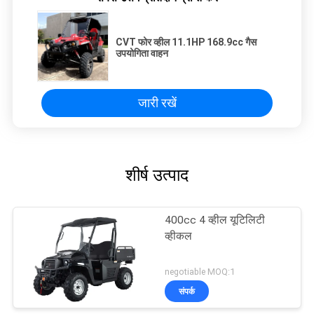
CVT फोर व्हील 11.1HP 168.9cc गैस
उपयोगिता वाहन
जारी रखें
शीर्ष उत्पाद
400cc 4 व्हील यूटिलिटी
व्हीकल
negotiable MOQ:1
संपर्क