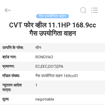
Shanghai
Rongyao
Vehicle
Co.,Ltd.
All
गैस उपयोगिता वाहन
Rights
Reserved.
CVT फोर व्हील 11.1HP 168.9cc
घर
गैस उपयोगिता वाहन
उत्पादों
उत्पत्ति के प्लेस:
चीन
हमारे
ब्रांड नाम:
RONGYAO
बारे
प्रमाणन:
EC,EEC,DOT,EPA
में
मॉडल संख्या:
गैस उपयोगिता वाहन 169cc01
न्यूनतम आदेश
1
कारखाना
मात्रा:
भ्रमण
मूल्य:
negotiable