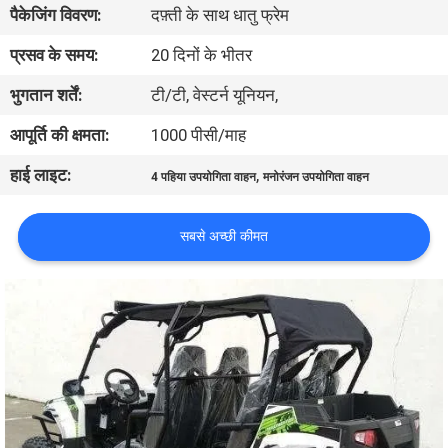
पैकेजिंग विवरण:
दफ़्ती के साथ धातु फ्रेम
गुणवत्ता
नियंत्रण
प्रसव के समय:
20 दिनों के भीतर
भुगतान शर्तें:
टी/टी, वेस्टर्न यूनियन,
संपर्क
आपूर्ति की क्षमता:
1000 पीसी/माह
करें
हाई लाइट:
,
4 पहिया उपयोगिता वाहन
मनोरंजन उपयोगिता वाहन
एक
सबसे अच्छी कीमत
उद्धरण
की
विनती
करे
साइटमैप