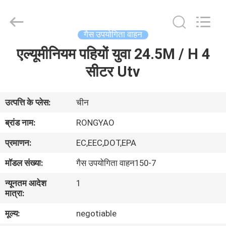
Shanghai
Rongyao
Vehicle
Co.,Ltd.
All
गैस उपयोगिता वाहन
Rights
Reserved.
एल्यूमीनियम पहियों युवा 24.5M / H 4
घर
सीटर Utv
उत्पादों
उत्पत्ति के प्लेस:
चीन
हमारे
ब्रांड नाम:
RONGYAO
बारे
प्रमाणन:
EC,EEC,DOT,EPA
में
मॉडल संख्या:
गैस उपयोगिता वाहन150-7
न्यूनतम आदेश
1
कारखाना
मात्रा:
भ्रमण
मूल्य:
negotiable