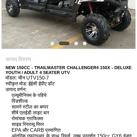
गोपनीयता
नीति
उत्पाद विवरण
NEW 150CC - TRAILMASTER CHALLENGER4 150X - DELUXE
YOUTH / ADULT 4 SEATER UTV
मॉडल: चीन UTV150-7
स्वीकृत मोड: ईईसी ईपीए डॉट
उत्पाद वर्णन:
एल्यूमीनियम के पहिये
विंडशील्ड
सामने स्टील का बम्पर
शीर्ष एलईडी लाइट बार
रोमांचक ग्राफिक्स
साइड रियरव्यू मिरर
EPA और CARB प्रमाणित
आंतरिक एफएनआर के साथ रिवर्स, उच्च प्रदर्शन 150cc GY6 इंजन