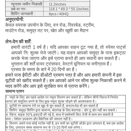
न्यूनतम जमीन निकासी:
11.2inches
डब्बे का नाप :
118.1 * 69.3 * 55.1inches
शिपिंग जानकारी :
8pcs / 40HQ
अनुप्रयोगों:
केवल वयस्क उपयोग के लिए, वन रोड, रिवरबेड, स्ट्रीम,
माउंटेन रोड, समुद्र तट पर, खेत और खुशी का मैदान
लेन-देन की शर्तें:
हमारी वारंटी 1 वर्ष है।
यदि आपका वाहन टूट गया है, तो स्पेयर पार्ट्स
आपको नि: शुल्क भेजे जाएंगे।
यह वाहन आपको समुद्र के पास इकट्ठा
करके भेजा जाएगा और इसे प्राप्त करते ही आप सवारी कर सकते हैं।
भुगतान की शर्तें वायर ट्रांसफर, वेस्टर्न यूनियन या मनीग्राम हैं।
प्रसव के समय के बारे में 20 दिनों का है।
हमारे पास ईपीटी और डीओटी प्रमाण पत्र है और आप हमारी कंपनी में इस
यूटीवी को खरीद सकते हैं।
हम आपको आने पर सीमा शुल्क निकासी करने में
मदद करेंगे और आप इसे सुरक्षित रूप से प्राप्त करेंगे।
सामान्य प्रश्न
1. नमूने के लिए: हम पहले आदेश पर नमूना वितरण कर सकते हैं। लेकिन चीनी रिवाज में निर्यात
लागत को संतुलित करने के लिए कुछ नमूना शुल्क जोड़ने की आवश्यकता है।
2. यूटीवी रंग सामान्य रंगों पर खुद से चुन सकते हैं, कस्टम-मेड भी कर सकते हैं
3. शिपिंग: समुद्र शिपिंग द्वारा सामान्य, बंदरगाह के लिए बंदरगाह। डोर टू डोर नहीं कर सकते।
4. पैकेज: बाइक 90% इकट्ठी की गई है, साथ में एक्सेसरी किट तेजी से काम कर सकती है
सभा। पेशेवर उपकरण और मैकेनिक की जरूरत नहीं है।
5. वितरण: हमारे पास कोई स्टॉक नहीं है, इन सभी का यूटीवी ऑर्डर द्वारा उत्पादन है, बस एक आदेश
के लिए, उत्पादन समय सामान्य रूप से 15-20 दिनों तक लगेगा।