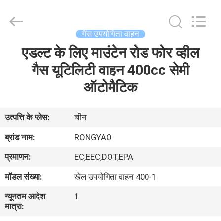
Shanghai
Rongyao
Vehicle
Co.,Ltd.
All
गैस उपयोगिता वाहन
Rights
Reserved.
एडल्ट के लिए माउंटेन रोड फोर व्हील
घर
गैस यूटिलिटी वाहन 400cc सेमी
उत्पादों
ऑटोमैटिक
हमारे
उत्पत्ति के प्लेस:
चीन
बारे
ब्रांड नाम:
RONGYAO
में
प्रमाणन:
EC,EEC,DOT,EPA
मॉडल संख्या:
खेल उपयोगिता वाहन 400-1
कारखाना
न्यूनतम आदेश
1
भ्रमण
मात्रा: