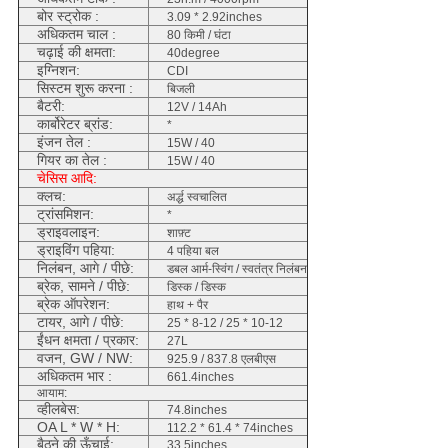
बोर स्ट्रोक :
3.09 * 2.92inches
अधिकतम चाल :
80 किमी / घंटा
चढ़ाई की क्षमता:
40degree
इग्निशन:
CDI
सिस्टम शुरू करना :
बिजली
बैटरी:
12V / 14Ah
कार्बोरेटर ब्रांड:
*
इंजन तेल :
15W / 40
गियर का तेल :
15W / 40
चेसिस आदि:
क्लच:
अर्द्ध स्वचालित
ट्रांसमिशन:
*
ड्राइवलाइन:
शाफ़्ट
ड्राइविंग पहिया:
4 पहिया बल
निलंबन, आगे / पीछे:
डबल आर्म-स्विंग / स्वतंत्र निलंबन
ब्रेक, सामने / पीछे:
डिस्क / डिस्क
ब्रेक ऑपरेशन:
हाथ + पैर
टायर, आगे / पीछे:
25 * 8-12 / 25 * 10-12
ईंधन क्षमता / प्रकार:
27L
वजन, GW / NW:
925.9 / 837.8 एलबीएस
अधिकतम भार :
661.4inches
आयाम:
व्हीलबेस:
74.8inches
OA L * W * H:
112.2 * 61.4 * 74inches
बैठने की ऊँचाई:
33.5inches