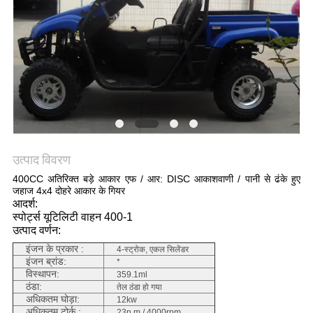
गोपनीयता
नीति
उत्पाद विवरण
400CC अतिरिक्त बड़े आकार एफ / आर: DISC आकाशवाणी / पानी से ढंके हुए
जहाज 4x4 दोहरे आकार के गियर
आदर्श:
स्पोर्ट्स यूटिलिटी वाहन 400-1
उत्पाद वर्णन:
इंजन के प्रकार :
4-स्ट्रोक, एकल सिलेंडर
इंजन ब्रांड:
*
विस्थापन:
359.1ml
ठंडा:
तेल ठंडा हो गया
अधिकतम घोड़ा:
12kw
अधिकतम टोर्क :
23n.m / 4000rpm