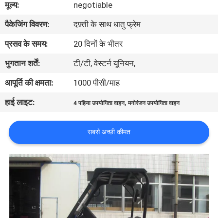
मूल्य:
negotiable
गुणवत्ता
पैकेजिंग विवरण:
दफ़्ती के साथ धातु फ्रेम
नियंत्रण
प्रसव के समय:
20 दिनों के भीतर
संपर्क
भुगतान शर्तें:
टी/टी, वेस्टर्न यूनियन,
करें
आपूर्ति की क्षमता:
1000 पीसी/माह
हाई लाइट:
,
4 पहिया उपयोगिता वाहन
मनोरंजन उपयोगिता वाहन
एक
उद्धरण
सबसे अच्छी कीमत
की
विनती
करे
साइटमैप