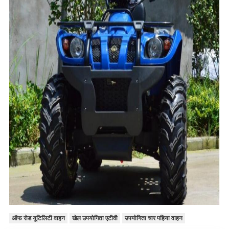
ऑफ रोड यूटिलिटी वाहन
खेल उपयोगिता एटीवी
उपयोगिता चार पहिया वाहन