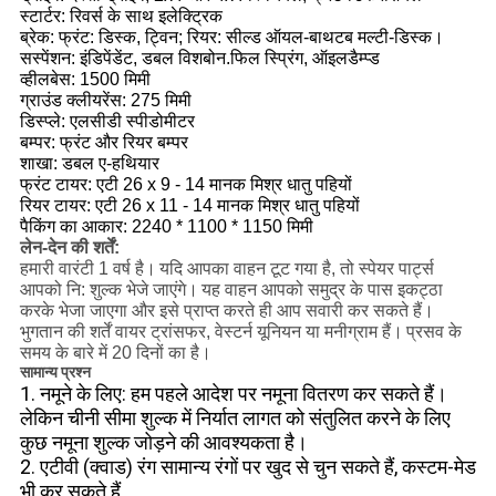
स्टार्टर: रिवर्स के साथ इलेक्ट्रिक
ब्रेक: फ्रंट: डिस्क, ट्विन; रियर: सील्ड ऑयल-बाथटब मल्टी-डिस्क।
सस्पेंशन: इंडिपेंडेंट, डबल विशबोन.फिल स्प्रिंग, ऑइलडैम्प्ड
व्हीलबेस: 1500 मिमी
ग्राउंड क्लीयरेंस: 275 मिमी
डिस्प्ले: एलसीडी स्पीडोमीटर
बम्पर: फ्रंट और रियर बम्पर
शाखा: डबल ए-हथियार
फ्रंट टायर: एटी 26 x 9 - 14 मानक मिश्र धातु पहियों
रियर टायर: एटी 26 x 11 - 14 मानक मिश्र धातु पहियों
पैकिंग का आकार: 2240 * 1100 * 1150 मिमी
लेन-देन की शर्तें:
हमारी वारंटी 1 वर्ष है।
यदि आपका वाहन टूट गया है, तो स्पेयर पार्ट्स
आपको नि: शुल्क भेजे जाएंगे।
यह वाहन आपको समुद्र के पास इकट्ठा
करके भेजा जाएगा और इसे प्राप्त करते ही आप सवारी कर सकते हैं।
भुगतान की शर्तें वायर ट्रांसफर, वेस्टर्न यूनियन या मनीग्राम हैं।
प्रसव के
समय के बारे में 20 दिनों का है।
सामान्य प्रश्न
1. नमूने के लिए: हम पहले आदेश पर नमूना वितरण कर सकते हैं।
लेकिन चीनी सीमा शुल्क में निर्यात लागत को संतुलित करने के लिए
कुछ नमूना शुल्क जोड़ने की आवश्यकता है।
2. एटीवी (क्वाड) रंग सामान्य रंगों पर खुद से चुन सकते हैं, कस्टम-मेड
भी कर सकते हैं