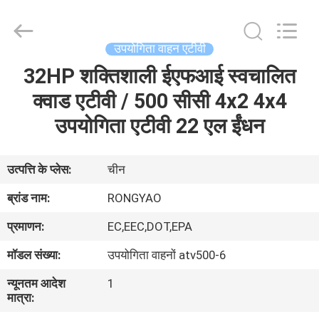
Shanghai
Rongyao
Vehicle
Co.,Ltd.
All
उपयोगिता वाहन एटीवी
Rights
Reserved.
32HP शक्तिशाली ईएफआई स्वचालित
घर
क्वाड एटीवी / 500 सीसी 4x2 4x4
उत्पादों
उपयोगिता एटीवी 22 एल ईंधन
हमारे
उत्पत्ति के प्लेस:
चीन
बारे
ब्रांड नाम:
RONGYAO
में
प्रमाणन:
EC,EEC,DOT,EPA
मॉडल संख्या:
उपयोगिता वाहनों atv500-6
कारखाना
न्यूनतम आदेश
1
भ्रमण
मात्रा: