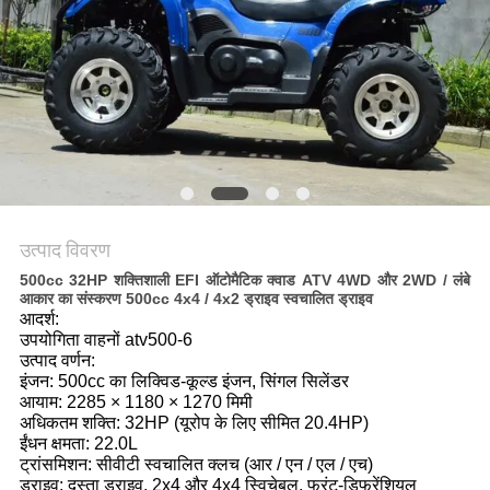
गोपनीयता
नीति
उत्पाद विवरण
500cc 32HP शक्तिशाली EFI ऑटोमैटिक क्वाड ATV 4WD और 2WD / लंबे
आकार का संस्करण 500cc 4x4 / 4x2 ड्राइव स्वचालित ड्राइव
आदर्श:
उपयोगिता वाहनों atv500-6
उत्पाद वर्णन:
इंजन: 500cc का लिक्विड-कूल्ड इंजन, सिंगल सिलेंडर
आयाम: 2285 × 1180 × 1270 मिमी
अधिकतम शक्ति: 32HP (यूरोप के लिए सीमित 20.4HP)
ईंधन क्षमता: 22.0L
ट्रांसमिशन: सीवीटी स्वचालित क्लच (आर / एन / एल / एच)
ड्राइव: दस्ता ड्राइव, 2x4 और 4x4 स्विचेबल, फ्रंट-डिफरेंशियल