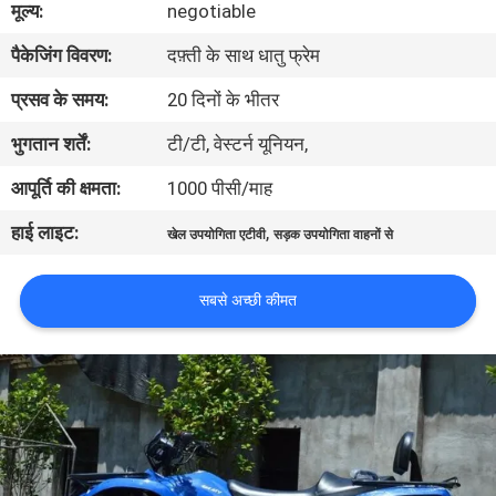
मूल्य:
negotiable
गुणवत्ता
पैकेजिंग विवरण:
दफ़्ती के साथ धातु फ्रेम
नियंत्रण
प्रसव के समय:
20 दिनों के भीतर
संपर्क
भुगतान शर्तें:
टी/टी, वेस्टर्न यूनियन,
करें
आपूर्ति की क्षमता:
1000 पीसी/माह
हाई लाइट:
,
खेल उपयोगिता एटीवी
सड़क उपयोगिता वाहनों से
एक
उद्धरण
सबसे अच्छी कीमत
की
विनती
करे
साइटमैप