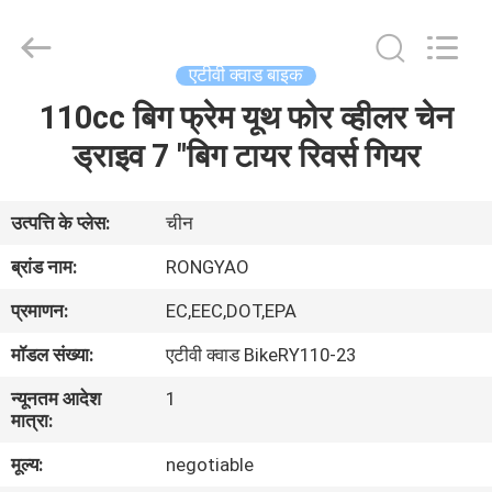
Shanghai
Rongyao
Vehicle
Co.,Ltd.
All
एटीवी क्वाड बाइक
Rights
Reserved.
110cc बिग फ्रेम यूथ फोर व्हीलर चेन
घर
ड्राइव 7 "बिग टायर रिवर्स गियर
उत्पादों
उत्पत्ति के प्लेस:
चीन
हमारे
ब्रांड नाम:
RONGYAO
बारे
प्रमाणन:
EC,EEC,DOT,EPA
में
मॉडल संख्या:
एटीवी क्वाड BikeRY110-23
न्यूनतम आदेश
1
कारखाना
मात्रा:
भ्रमण
मूल्य:
negotiable