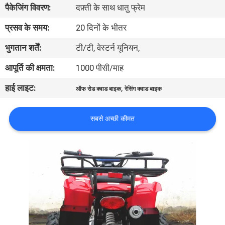
पैकेजिंग विवरण:
दफ़्ती के साथ धातु फ्रेम
गुणवत्ता
नियंत्रण
प्रसव के समय:
20 दिनों के भीतर
भुगतान शर्तें:
टी/टी, वेस्टर्न यूनियन,
संपर्क
आपूर्ति की क्षमता:
1000 पीसी/माह
करें
हाई लाइट:
,
ऑफ रोड क्वाड बाइक
रेसिंग क्वाड बाइक
एक
सबसे अच्छी कीमत
उद्धरण
की
विनती
करे
साइटमैप