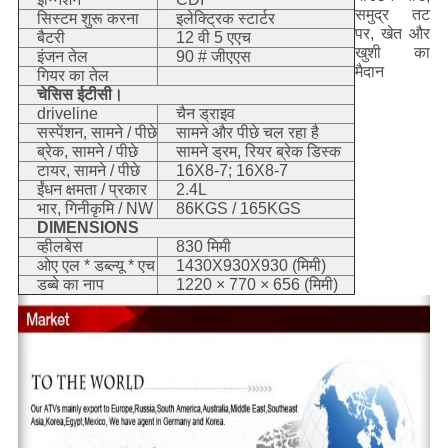
समुद्र तट
सिस्टम शुरू करना
इलेक्ट्रिक स्टार्टर
पर, खेत और
बैटरी
12 वी 5 एएच
खुशी का
इंजन तेल
90 # जीएएस
मैदान
गियर का तेल
चेसिस ईटीसी।
driveline
चैन ड्राइव
सस्पेंशन, सामने / पीछे
सामने और पीछे चल रहा है
ब्रेक, सामने / पीछे
सामने ड्रम, रियर ब्रेक डिस्क
टायर, सामने / पीछे
16X8-7; 16X8-7
ईंधन क्षमता / प्रकार
2.4L
भार, गिनीकृमि / NW
86KGS / 165KGS
DIMENSIONS
व्हीलबेस
830 मिमी
ओए एल * डब्ल्यू * एच
1430X930X930 (मिमी)
डब्बे का नाप
1220 × 770 × 656 (मिमी)