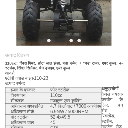
गोपनीयता
नीति
उत्पाद विवरण
110cc; रिवर्स गियर, छोटा लाल झंडा, बड़ा फ्रेम, 7 "बड़ा टायर, एयर कूल्ड, 4-
स्ट्रोक, सिंगल सिलेंडर, चेन ड्राइव, एयर कूल्ड
आदर्श:
एटीवी क्वाड बाइक110-23
उत्पाद वर्णन:
अनुप्रयोगों:
इंजन के प्रकार
फोर स्ट्रोक
केवल वयस्क
विस्थापन
110cc
उपयोग के
शीतलक
मजबूरन एयर कूलिंग
लिए, वन
अधिकतम अश्वशक्ति
4.7 किलोवाट / 7000 आरपीएम
रोड,
अधिकतम टोर्क
6.9NW / 5000RPM
रिवरबेड,
बोर स्ट्रोक
52.4x49.5
स्ट्रीम,
अधिकतम चाल
45
माउंटेन रोड,
इग्निशन
CDI