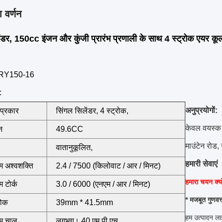
 वर्णन
डर, 150cc इंजन और कुंजी प्रारंभ प्रणाली के साथ 4 स्ट्रोक एयर 
RY150-16
:
अनुप्रयोगों:
 प्रकार
सिंगल सिलेंडर, 4 स्ट्रोक,
केवल वयस्क उ
न
49.6CC
माउंटेन रोड,
वातानुकूलित,
हमारी सेवाएं
 अश्वशक्ति
2.4 / 7500 (किलोवाट / आर / मिनट)
हमारा चयन क्य
 टोर्क
3.0 / 6000 (एनएम / आर / मिनट)
* मजबूत गुणवत्
रोक
39mm * 41.5mm
हम उत्पादन ला
म चाल
लगभग।
40 एम.पी.एच.