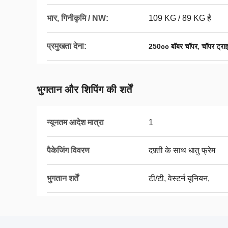
भार, गिनीकृमि / NW:
109 KG / 89 KG है
प्रमुखता देना:
,
250cc बॉबर चॉपर
चॉपर ट्र
भुगतान और शिपिंग की शर्तें
न्यूनतम आदेश मात्रा
1
पैकेजिंग विवरण
दफ़्ती के साथ धातु फ्रेम
भुगतान शर्तें
टी/टी, वेस्टर्न यूनियन,