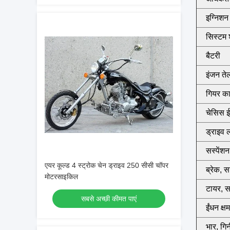
इग्निशन
सिस्टम 
बैटरी
इंजन ते
गियर का
चेसिस 
ड्राइव 
सस्पेंशन
एयर कूल्ड 4 स्ट्रोक चेन ड्राइव 250 सीसी चॉपर
ब्रेक, स
मोटरसाइकिल
टायर, सा
सबसे अच्छी कीमत पाएं
ईंधन क्ष
भार, गि