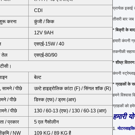
प्रत्येक इकाई
CDI
तीसरी बार जब पै
शुरू करना
कुंजी / किक
* बिक्री के ब
12V 9AH
हमारी कंपनी ग
ल
एसएई-15W / 40
तकनीकी सहायत
 तेल
एसएई-80/90
* शीघ्र वितरण
ईटीसी।
कंपनी स्ट्रेम्
लाइन
बेल्ट
* ग्राहकों के 
, सामने / पीछे
उल्टे हाइड्रोलिक कांटा (F) / सिंगल शॉक (R)
हमने विश्वास क
ामने / पीछे
डिस्क (एफ) / ड्रम (आर)
ग्राहकों को हम
मने / पीछे
130 / 60-13 (एफ) / 130 / 60-13 (आर)
हमारी यो
मता / प्रकार
5 एल गैसोलीन
1.
मोटरसाइकि
नीकृमि / NW
109 KG / 89 KG है