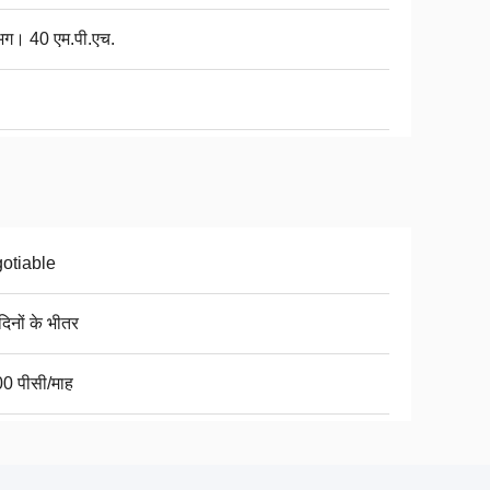
ग। 40 एम.पी.एच.
otiable
िनों के भीतर
0 पीसी/माह