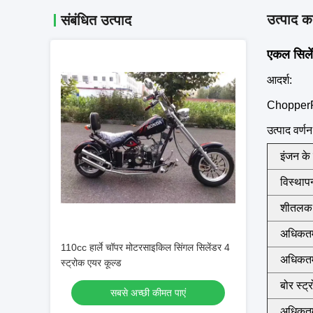
उत्पाद का
संबंधित उत्पाद
एकल सिलें
आदर्श:
Chopper
उत्पाद वर्णन
इंजन के
विस्थाप
शीतलक
अधिकतम
110cc हार्ले चॉपर मोटरसाइकिल सिंगल सिलेंडर 4
अधिकतम
स्ट्रोक एयर कूल्ड
बोर स्ट्
सबसे अच्छी कीमत पाएं
अधिकत