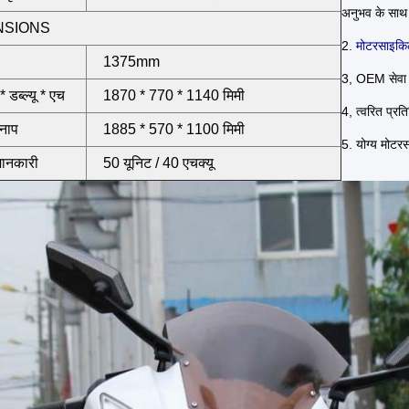
अनुभव के साथ
NSIONS
2.
मोटरसाइकि
1375mm
3, OEM सेवा 
 डब्ल्यू * एच
1870 * 770 * 1140 मिमी
4, त्वरित प्रत
 नाप
1885 * 570 * 1100 मिमी
5. योग्य मोटर
जानकारी
50 यूनिट / 40 एचक्यू