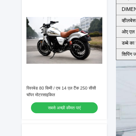
DIME
व्हीलबेस
ओए एल *
डब्बे का
शिपिंग 
रिवरबेड 80 किमी / एच 14 एल टैंक 250 सीसी
चॉपर मोटरसाइकिल
सबसे अच्छी कीमत पाएं