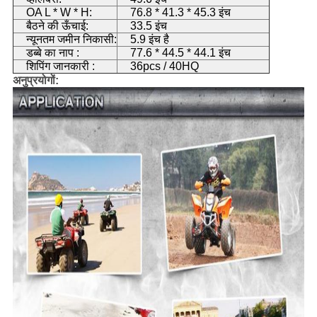
OA L * W * H:
76.8 * 41.3 * 45.3 इंच
बैठने की ऊँचाई:
33.5 इंच
न्यूनतम जमीन निकासी:
5.9 इंच है
डब्बे का नाप :
77.6 * 44.5 * 44.1 इंच
शिपिंग जानकारी :
36pcs / 40HQ
अनुप्रयोगों: