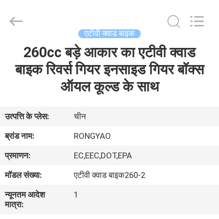
Shanghai
Rongyao
Vehicle
Co.,Ltd.
All
एटीवी क्वाड बाइक
Rights
Reserved.
260cc बड़े आकार का एटीवी क्वाड
घर
बाइक रिवर्स गियर इनसाइड गियर बॉक्स
उत्पादों
ऑयल कूल्ड के साथ
हमारे
उत्पत्ति के प्लेस:
चीन
बारे
ब्रांड नाम:
RONGYAO
में
प्रमाणन:
EC,EEC,DOT,EPA
मॉडल संख्या:
एटीवी क्वाड बाइक260-2
कारखाना
न्यूनतम आदेश
1
भ्रमण
मात्रा: