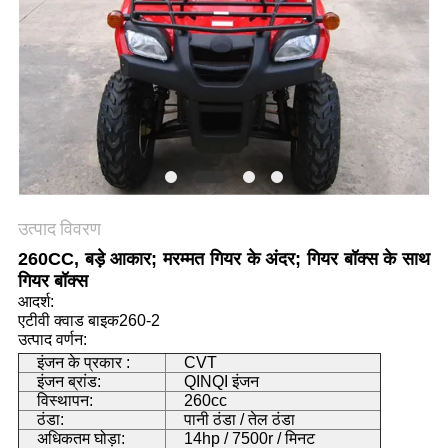
गोपनीयता
नीति
उत्पाद विवरण
260CC, बड़े आकार; मरम्मत गियर के अंदर; गियर बॉक्स के साथ
गियर बॉक्स
आदर्श:
एटीवी क्वाड बाइक260-2
उत्पाद वर्णन:
इंजन के प्रकार :
CVT
इंजन ब्रांड:
QINQI इंजन
विस्थापन:
260cc
ठंडा:
पानी ठंडा / तेल ठंडा
अधिकतम घोड़ा:
14hp / 7500r / मिनट