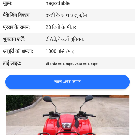
मूल्य:
negotiable
गुणवत्ता
पैकेजिंग विवरण:
दफ़्ती के साथ धातु फ्रेम
नियंत्रण
प्रसव के समय:
20 दिनों के भीतर
संपर्क
भुगतान शर्तें:
टी/टी, वेस्टर्न यूनियन,
करें
आपूर्ति की क्षमता:
1000 पीसी/माह
हाई लाइट:
,
ऑफ रोड क्वाड बाइक
एडल्ट क्वाड बाइक
एक
उद्धरण
सबसे अच्छी कीमत
की
विनती
करे
साइटमैप