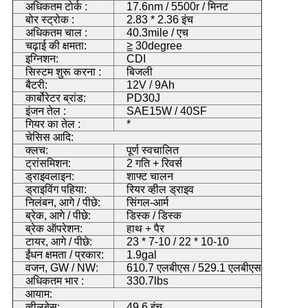
अधिकतम टोर्क :
17.6nm / 5500r / मिनट
बोर स्ट्रोक :
2.83 * 2.36 इंच
अधिकतम चाल :
40.3mile / एच
चढ़ाई की क्षमता:
≧ 30degree
इग्निशन:
CDI
सिस्टम शुरू करना :
बिजली
बैटरी:
12V / 9Ah
कार्बोरेटर ब्रांड:
PD30J
इंजन तेल :
SAE15W / 40SF
गियर का तेल :
*
चेसिस आदि:
क्लच:
पूर्ण स्वचालित
ट्रांसमिशन:
2 गति + रिवर्स
ड्राइवलाइन:
शाफ्ट चालन
ड्राइविंग पहिया:
रियर व्हील ड्राइव
निलंबन, आगे / पीछे:
सिंगल-आर्म
ब्रेक, आगे / पीछे:
डिस्क / डिस्क
ब्रेक ऑपरेशन:
हाथ + पैर
टायर, आगे / पीछे:
23 * 7-10 / 22 * 10-10
ईंधन क्षमता / प्रकार:
1.9gal
वजन, GW / NW:
610.7 एलबीएस / 529.1 एलबीएस
अधिकतम भार :
330.7lbs
आयाम:
व्हीलबेस:
49.6 इंच