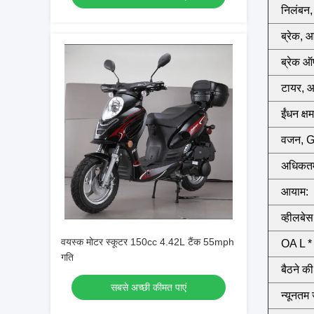
निलंबन, 
ब्रेक, आ
ब्रेक ऑ
टायर, आग
ईंधन क्ष
वजन, 
अधिकतम
आयाम:
व्हीलबेस
वयस्क मोटर स्कूटर 150cc 4.42L टैंक 55mph
OA L *
गति
बैठने की
सबसे अच्छी कीमत पाएं
न्यूनतम