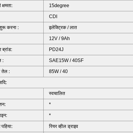
 क्षमता:
15degree
:
CDI
शुरू करना :
इलेक्ट्रिक / लात
12V / 9Ah
र ब्रांड:
PD24J
ल :
SAE15W / 40SF
 तेल :
85W / 40
आदि:
स्वचालित
िशन:
*
ाइन:
*
ग पहिया:
रियर व्हील ड्राइव