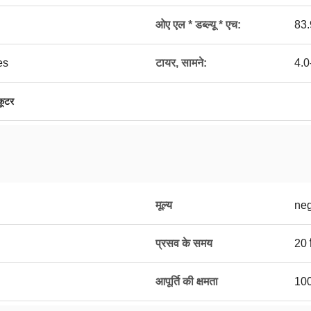
ओए एल * डब्ल्यू * एच:
83.
es
टायर, सामने:
4.0
कूटर
मूल्य
neg
प्रसव के समय
20 द
आपूर्ति की क्षमता
10