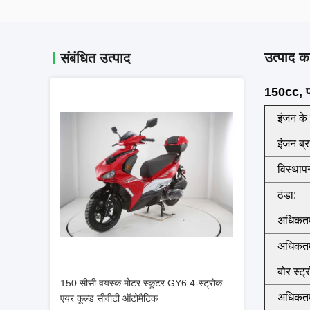
उत्पाद का
संबंधित उत्पाद
150cc, फ्
इंजन के 
इंजन ब्र
विस्थाप
ठंडा:
अधिकतम
अधिकतम 
बोर स्ट्
150 सीसी वयस्क मोटर स्कूटर GY6 4-स्ट्रोक
अधिकतम
एयर कूल्ड सीवीटी ऑटोमैटिक