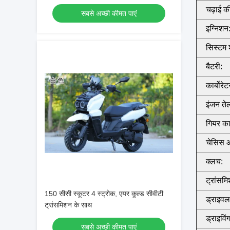
चढ़ाई की
सबसे अच्छी कीमत पाएं
इग्निशन
सिस्टम 
बैटरी:
कार्बोरेट
इंजन ते
गियर का
चेसिस 
क्लच:
ट्रांसम
150 सीसी स्कूटर 4 स्ट्रोक, एयर कूल्ड सीवीटी
ड्राइवल
ट्रांसमिशन के साथ
ड्राइविं
सबसे अच्छी कीमत पाएं