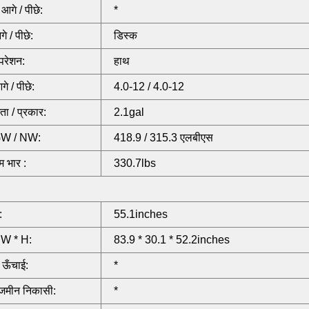
आगे / पीछे:
*
गे / पीछे:
डिस्क
परेशन:
हाथ
े / पीछे:
4.0-12 / 4.0-12
मता / प्रकार:
2.1gal
GW / NW:
418.9 / 315.3 एलबीएस
 भार :
330.7lbs
:
55.1inches
 W * H:
83.9 * 30.1 * 52.2inches
 ऊँचाई:
*
 जमीन निकासी:
*