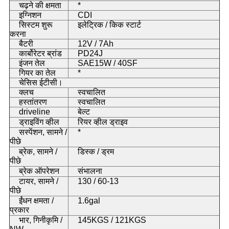
चढ़ने की क्षमता
*
इग्निशन
CDI
सिस्टम शुरू
इलेट्रिक / किक स्टार्ट
करना
बैटरी
12V / 7Ah
कार्बोरेटर ब्रांड
PD24J
इंजन तेल
SAE15W / 40SF
गियर का तेल
*
चेसिस ईटीसी।
क्लच
स्वचालित
हस्तांतरण
स्वचालित
driveline
बेल्ट
ड्राइविंग व्हील
रियर व्हील ड्राइव
सस्पेंशन, सामने /
*
पीछे
ब्रेक, सामने /
डिस्क / ड्रम
पीछे
ब्रेक ऑपरेशन
संभालना
टायर, सामने /
130 / 60-13
पीछे
ईंधन क्षमता /
1.6gal
प्रकार
भार, गिनीकृमि /
145KGS / 121KGS