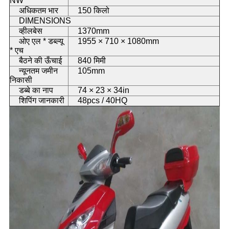
NW
अधिकतम भार
150 किलो
DIMENSIONS
व्हीलबेस
1370mm
ओए एल * डब्ल्यू
1955 × 710 × 1080mm
* एच
बैठने की ऊँचाई
840 मिमी
न्यूनतम जमीन
105mm
निकासी
डब्बे का नाप
74 × 23 × 34in
शिपिंग जानकारी
48pcs / 40HQ