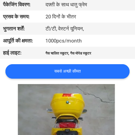
पैकेजिंग विवरण:
दफ़्ती के साथ धातु फ्रेम
गुणवत्ता
नियंत्रण
प्रसव के समय:
20 दिनों के भीतर
भुगतान शर्तें:
टी/टी, वेस्टर्न यूनियन,
संपर्क
आपूर्ति की क्षमता:
1000pcs/month
करें
हाई लाइट:
,
गैस चालित स्कूटर
गैस मोपेड स्कूटर
एक
सबसे अच्छी कीमत
उद्धरण
की
विनती
करे
साइटमैप