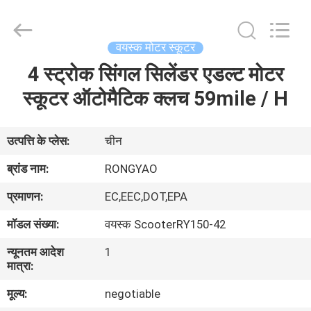
Shanghai
Rongyao
Vehicle
Co.,Ltd.
All
वयस्क मोटर स्कूटर
Rights
Reserved.
4 स्ट्रोक सिंगल सिलेंडर एडल्ट मोटर
घर
स्कूटर ऑटोमैटिक क्लच 59mile / H
उत्पादों
उत्पत्ति के प्लेस:
चीन
हमारे
ब्रांड नाम:
RONGYAO
बारे
प्रमाणन:
EC,EEC,DOT,EPA
में
मॉडल संख्या:
वयस्क ScooterRY150-42
न्यूनतम आदेश
1
कारखाना
मात्रा:
भ्रमण
मूल्य:
negotiable