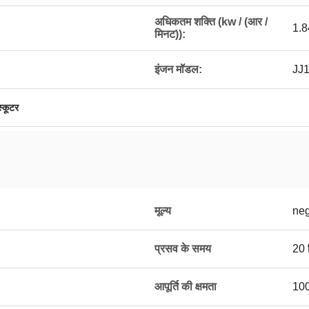
अधिकतम शक्ति (kw / (आर /
1.8
मिनट)):
इंजन मॉडल:
JJ1
स्कूटर
मूल्य
neg
प्रसव के समय
20 द
आपूर्ति की क्षमता
10