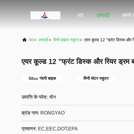
घर
उत्पादों
हमारे ब
घर
>
उत्पादों
>
मिनी बाइक स्कूटर
>
एयर कूल्ड 12 "फ्रंट डिस्क और र
एयर कूल्ड 12 "फ्रंट डिस्क और रियर ड्रम ब
50cc गंदगी बाइक
मिनी मोटर स्कूटर
उत्पत्ति के प्लेस:
चीन
ब्रांड नाम:
RONGYAO
प्रमाणन:
EC,EEC,DOT,EPA