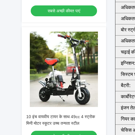
अधिकतम
सबसे अच्छी कीमत पाएं
अधिकतम 
बोर स्ट्
अधिकतम
चढ़ाई की
इग्निशन
सिस्टम 
बैटरी:
कार्बोरेट
इंजन ते
10 इंच वायवीय टायर के साथ 49cc 4 स्ट्रोक
गियर का
मिनी मोटर स्कूटर उच्च तन्यता स्टील
चेसिस 