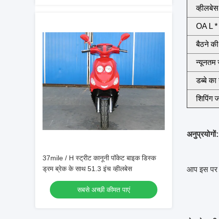
व्हीलबेस
OA L *
बैठने की
न्यूनतम
डब्बे का
शिपिंग 
अनुप्रयोगों:
37mile / H स्ट्रीट कानूनी पॉकेट बाइक डिस्क
ड्रम ब्रेक के साथ 51.3 इंच व्हीलबेस
आप इस पर 
सबसे अच्छी कीमत पाएं