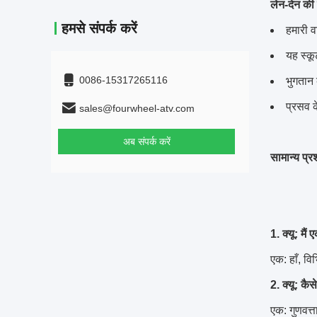
लेन-देन की शर
हमसे संपर्क करें
हमारी वा
यह स्कू
0086-15317265116
भुगतान क
प्रसव क
sales@fourwheel-atv.com
अब संपर्क करें
सामान्य प्रश
1. क्यू: मै
एक: हाँ, व
2. क्यू: कैस
एक: गुणवत्त