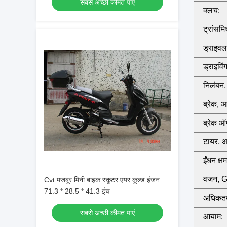
सबसे अच्छी कीमत पाएं
क्लच:
ट्रांसम
ड्राइवल
ड्राइविं
निलंबन, 
ब्रेक, आ
ब्रेक ऑ
टायर, आग
ईंधन क्ष
वजन, 
Cvt मजबूर मिनी बाइक स्कूटर एयर कूल्ड इंजन
71.3 * 28.5 * 41.3 इंच
अधिकतम
सबसे अच्छी कीमत पाएं
आयाम: