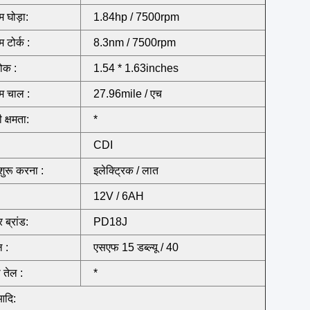
 घोड़ा:
1.84hp / 7500rpm
टोर्क :
8.3nm / 7500rpm
रोक :
1.54 * 1.63inches
 चाल :
27.96mile / एच
 क्षमता:
*
:
CDI
शुरू करना :
इलेक्ट्रिक / लात
12V / 6AH
र ब्रांड:
PD18J
ल :
एसएफ 15 डब्ल्यू / 40
 तेल :
*
आदि: