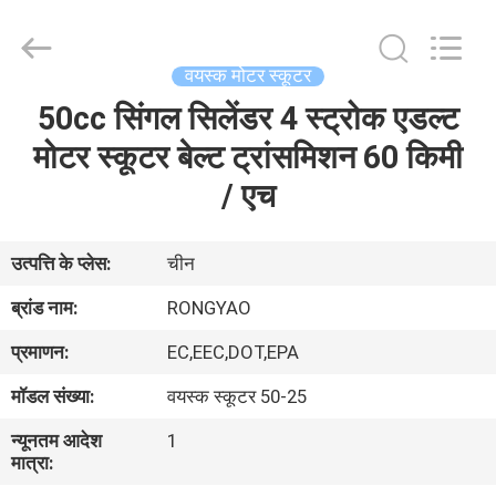
Shanghai
Rongyao
Vehicle
Co.,Ltd.
All
वयस्क मोटर स्कूटर
Rights
Reserved.
50cc सिंगल सिलेंडर 4 स्ट्रोक एडल्ट
घर
मोटर स्कूटर बेल्ट ट्रांसमिशन 60 किमी
उत्पादों
/ एच
हमारे
उत्पत्ति के प्लेस:
चीन
बारे
ब्रांड नाम:
RONGYAO
में
प्रमाणन:
EC,EEC,DOT,EPA
मॉडल संख्या:
वयस्क स्कूटर 50-25
कारखाना
न्यूनतम आदेश
1
भ्रमण
मात्रा: