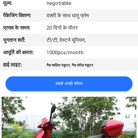
मूल्य:
negotiable
गुणवत्ता
पैकेजिंग विवरण:
दफ़्ती के साथ धातु फ्रेम
नियंत्रण
प्रसव के समय:
20 दिनों के भीतर
संपर्क
भुगतान शर्तें:
टी/टी, वेस्टर्न यूनियन,
करें
आपूर्ति की क्षमता:
1000pcs/month
हाई लाइट:
,
गैस चालित स्कूटर
गैस मोपेड स्कूटर
एक
उद्धरण
सबसे अच्छी कीमत
की
विनती
करे
साइटमैप