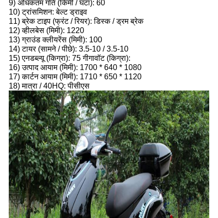
9) अधिकतम गति (किमी / घंटा): 60
10) ट्रांसमिशन: बेल्ट ड्राइव
11) ब्रेक टाइप (फ्रंट / रियर): डिस्क / ड्रम ब्रेक
12) व्हीलबेस (मिमी): 1220
13) ग्राउंड क्लीयरेंस (मिमी): 100
14) टायर (सामने / पीछे): 3.5-10 / 3.5-10
15) एनडब्ल्यू (किग्रा): 75 गीगावॉट (किग्रा):
16) उत्पाद आयाम (मिमी): 1700 * 640 * 1080
17) कार्टन आयाम (मिमी): 1710 * 650 * 1120
18) मात्रा / 40HQ: पीसीएस