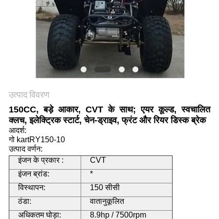
गोपनीयता
नीति
उत्पाद विवरण
150CC, बड़े आकार, CVT के साथ; एयर कूल्ड, स्वचालित
क्लच, इलेक्ट्रिक स्टार्ट, चेन-ड्राइव, फ्रंट और रियर डिस्क ब्रेक
आदर्श:
गो kartRY150-10
उत्पाद वर्णन:
इंजन के प्रकार :
CVT
इंजन ब्रांड:
*
विस्थापन:
150 सीसी
ठंडा:
वातानुकूलित
अधिकतम घोड़ा:
8.9hp / 7500rpm