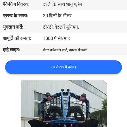
पैकेजिंग विवरण:
दफ़्ती के साथ धातु फ्रेम
गुणवत्ता
नियंत्रण
प्रसव के समय:
20 दिनों के भीतर
भुगतान शर्तें:
टी/टी, वेस्टर्न यूनियन,
संपर्क
आपूर्ति की क्षमता:
1000 पीसी/माह
करें
हाई लाइट:
,
मोटर चालित गो कार्ट
वयस्क गो कार्ट
एक
सबसे अच्छी कीमत
उद्धरण
की
विनती
करे
साइटमैप