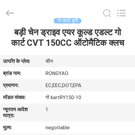
Shanghai
Rongyao
Vehicle
Co.,Ltd.
All
गो कार्ट बुगी
Rights
Reserved.
बड़ी चेन ड्राइव एयर कूल्ड एडल्ट गो
घर
कार्ट CVT 150CC ऑटोमैटिक क्लच
उत्पादों
उत्पत्ति के प्लेस:
चीन
हमारे
ब्रांड नाम:
RONGYAO
बारे
प्रमाणन:
EC,EEC,DOT,EPA
में
मॉडल संख्या:
गो kartRY150-10
न्यूनतम आदेश
1
कारखाना
मात्रा:
भ्रमण
मूल्य:
negotiable