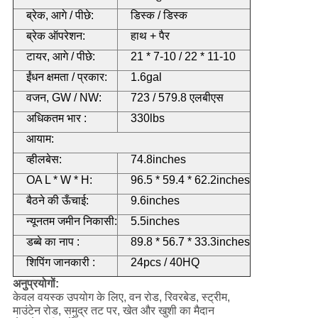
ब्रेक, आगे / पीछे:
डिस्क / डिस्क
ब्रेक ऑपरेशन:
हाथ + पैर
टायर, आगे / पीछे:
21 * 7-10 / 22 * 11-10
ईंधन क्षमता / प्रकार:
1.6gal
वजन, GW / NW:
723 / 579.8 एलबीएस
अधिकतम भार :
330lbs
आयाम:
व्हीलबेस:
74.8inches
OA L * W * H:
96.5 * 59.4 * 62.2inches
बैठने की ऊँचाई:
9.6inches
न्यूनतम जमीन निकासी:
5.5inches
डब्बे का नाप :
89.8 * 56.7 * 33.3inches
शिपिंग जानकारी :
24pcs / 40HQ
अनुप्रयोगों:
केवल वयस्क उपयोग के लिए, वन रोड, रिवरबेड, स्ट्रीम,
माउंटेन रोड, समुद्र तट पर, खेत और खुशी का मैदान