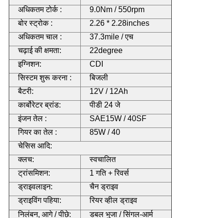
अधिकतम टोर्क :
9.0Nm / 550rpm
बोर स्ट्रोक :
2.26 * 2.28inches
अधिकतम चाल :
37.3mile / एच
चढ़ाई की क्षमता:
22degree
इग्निशन:
CDI
सिस्टम शुरू करना :
बिजली
बैटरी:
12V / 12Ah
कार्बोरेटर ब्रांड:
पीडी 24 जे
इंजन तेल :
SAE15W / 40SF
गियर का तेल :
85W / 40
चेसिस आदि:
क्लच:
स्वचालित
ट्रांसमिशन:
1 गति + रिवर्स
ड्राइवलाइन:
चैन ड्राइव
ड्राइविंग पहिया:
रियर व्हील ड्राइव
निलंबन, आगे / पीछे:
डबल भुजा / सिंगल-आर्म