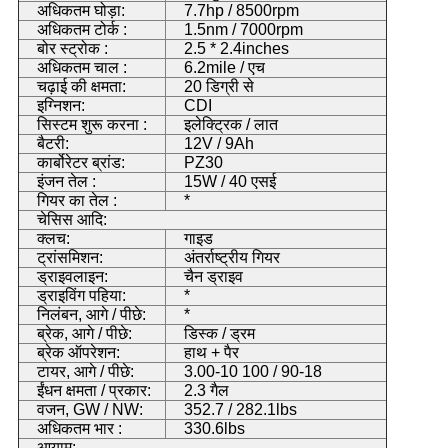
अधिकतम घोड़ा:
7.7hp / 8500rpm
अधिकतम टोर्क :
1.5nm / 7000rpm
बोर स्ट्रोक :
2.5 * 2.4inches
अधिकतम चाल :
6.2mile / एच
चढ़ाई की क्षमता:
20 डिग्री से
इग्निशन:
CDI
सिस्टम शुरू करना :
इलेक्ट्रिक / लात
बैटरी:
12V / 9Ah
कार्बोरेटर ब्रांड:
PZ30
इंजन तेल :
15W / 40 एसई
गियर का तेल :
*
चेसिस आदि:
क्लच:
गाइड
ट्रांसमिशन:
अंतर्राष्ट्रीय गियर
ड्राइवलाइन:
चैन ड्राइव
ड्राइविंग पहिया:
*
निलंबन, आगे / पीछे:
*
ब्रेक, आगे / पीछे:
डिस्क / ड्रम
ब्रेक ऑपरेशन:
हाथ + पैर
टायर, आगे / पीछे:
3.00-10 100 / 90-18
ईंधन क्षमता / प्रकार:
2.3 गैल
वजन, GW / NW:
352.7 / 282.1lbs
अधिकतम भार :
330.6lbs
आयाम: