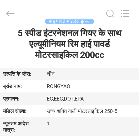
Shanghai
Rongyao
Vehicle
Co.,Ltd.
All
हाई पावर्ड मोटरसाइकल
Rights
Reserved.
5 स्पीड इंटरनेशनल गियर के साथ
घर
एल्यूमीनियम रिम हाई पावर्ड
उत्पादों
मोटरसाइकिल 200cc
हमारे
उत्पत्ति के प्लेस:
चीन
बारे
ब्रांड नाम:
RONGYAO
में
प्रमाणन:
EC,EEC,DOT,EPA
मॉडल संख्या:
उच्च शक्ति वाली मोटरसाइकिल 250-5
कारखाना
न्यूनतम आदेश
1
भ्रमण
मात्रा: