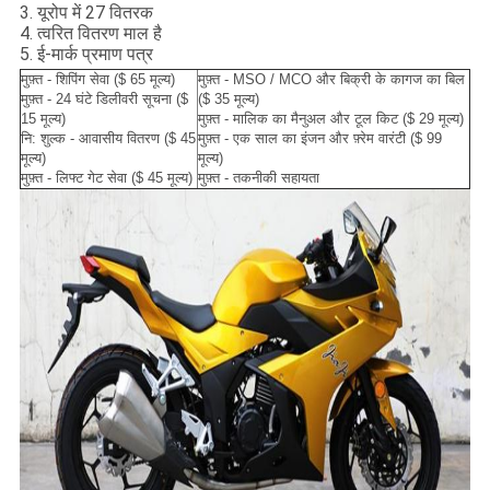
3. यूरोप में 27 वितरक
4. त्वरित वितरण माल है
5. ई-मार्क प्रमाण पत्र
मुफ़्त - शिपिंग सेवा ($ 65 मूल्य)
मुफ़्त - MSO / MCO और बिक्री के कागज का बिल
मुफ़्त - 24 घंटे डिलीवरी सूचना ($
($ 35 मूल्य)
15 मूल्य)
मुफ़्त - मालिक का मैनुअल और टूल किट ($ 29 मूल्य)
नि: शुल्क - आवासीय वितरण ($ 45
मुफ़्त - एक साल का इंजन और फ़्रेम वारंटी ($ 99
मूल्य)
मूल्य)
मुफ़्त - लिफ्ट गेट सेवा ($ 45 मूल्य)
मुफ़्त - तकनीकी सहायता