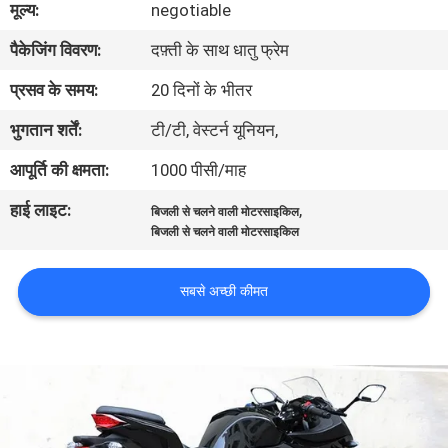
मूल्य:
negotiable
गुणवत्ता
पैकेजिंग विवरण:
दफ़्ती के साथ धातु फ्रेम
नियंत्रण
प्रसव के समय:
20 दिनों के भीतर
संपर्क
भुगतान शर्तें:
टी/टी, वेस्टर्न यूनियन,
करें
आपूर्ति की क्षमता:
1000 पीसी/माह
हाई लाइट:
,
बिजली से चलने वाली मोटरसाइकिल
एक
बिजली से चलने वाली मोटरसाइकिल
उद्धरण
की
सबसे अच्छी कीमत
विनती
करे
साइटमैप