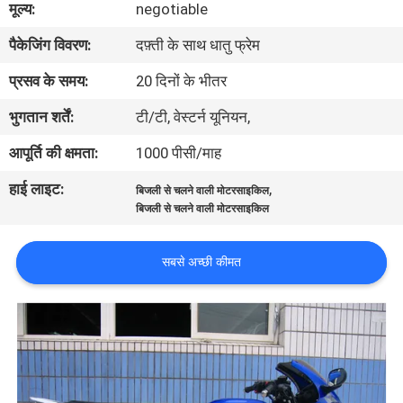
मूल्य:
negotiable
गुणवत्ता
पैकेजिंग विवरण:
दफ़्ती के साथ धातु फ्रेम
नियंत्रण
प्रसव के समय:
20 दिनों के भीतर
संपर्क
भुगतान शर्तें:
टी/टी, वेस्टर्न यूनियन,
करें
आपूर्ति की क्षमता:
1000 पीसी/माह
हाई लाइट:
,
बिजली से चलने वाली मोटरसाइकिल
एक
बिजली से चलने वाली मोटरसाइकिल
उद्धरण
की
सबसे अच्छी कीमत
विनती
करे
साइटमैप