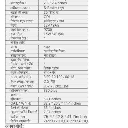
बोर स्ट्रोक :
2.5 * 2.4inches
6.2mile / एच
अधिकतम चाल :
चढ़ाई की क्षमता:
20 डिग्री से
इग्निशन:
CDI
सिस्टम शुरू करना :
इलेक्ट्रिक / लात
बैटरी:
12V / 9Ah
कार्बोरेटर ब्रांड:
PZ30
इंजन तेल :
15W / 40 एसई
गियर का तेल :
*
चेसिस आदि:
क्लच:
गाइड
ट्रांसमिशन:
अंतर्राष्ट्रीय गियर
ड्राइवलाइन:
चैन ड्राइव
ड्राइविंग पहिया:
*
निलंबन, आगे / पीछे:
*
ब्रेक, आगे / पीछे:
डिस्क / ड्रम
ब्रेक ऑपरेशन:
हाथ + पैर
टायर, आगे / पीछे:
3.00-10 100 / 90-18
2.3 गैल
ईंधन क्षमता / प्रकार:
वजन, GW / NW:
352.7 / 282.1lbs
अधिकतम भार :
330.6lbs
आयाम:
व्हीलबेस:
53.1inches
OA L * W * H:
82.2 * 26.3 * 44.4inches
बैठने की ऊँचाई:
33.4inches
न्यूनतम जमीन निकासी:
7.87inches
75.9 * 22.8 * 41.7inches
डब्बे का नाप :
शिपिंग जानकारी :
24pcs / 20HQ, 48pcs / 40HQ
अनुप्रयोगों: