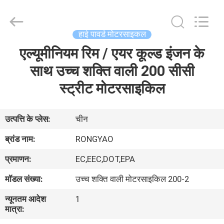
Shanghai
Rongyao
Vehicle
Co.,Ltd.
All
हाई पावर्ड मोटरसाइकल
Rights
Reserved.
एल्यूमीनियम रिम / एयर कूल्ड इंजन के
घर
साथ उच्च शक्ति वाली 200 सीसी
उत्पादों
स्ट्रीट मोटरसाइकिल
हमारे
उत्पत्ति के प्लेस:
चीन
बारे
ब्रांड नाम:
RONGYAO
में
प्रमाणन:
EC,EEC,DOT,EPA
मॉडल संख्या:
उच्च शक्ति वाली मोटरसाइकिल 200-2
कारखाना
न्यूनतम आदेश
1
भ्रमण
मात्रा: