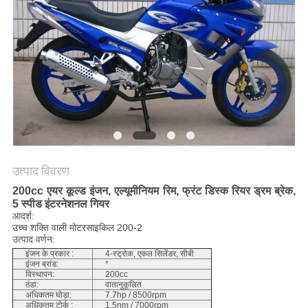
गोपनीयता
नीति
उत्पाद विवरण
200cc एयर कूल्ड इंजन, एल्यूमीनियम रिम, फ्रंट डिस्क रियर ड्रम ब्रेक,
5 स्पीड इंटरनेशनल गियर
आदर्श:
उच्च शक्ति वाली मोटरसाइकिल 200-2
उत्पाद वर्णन:
इंजन के प्रकार :
4-स्ट्रोक, एकल सिलेंडर, सीबी
इंजन ब्रांड:
*
विस्थापन:
200cc
ठंडा:
वातानुकूलित
अधिकतम घोड़ा:
7.7hp / 8500rpm
अधिकतम टोर्क :
1.5nm / 7000rpm