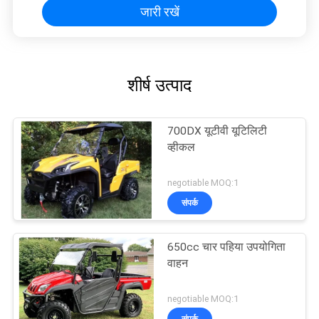
जारी रखें
शीर्ष उत्पाद
700DX यूटीवी यूटिलिटी
व्हीकल
negotiable MOQ:1
संपर्क
650cc चार पहिया उपयोगिता
वाहन
negotiable MOQ:1