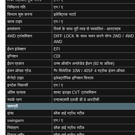
निष्क्रिय गति
एन / ए
सिस्टम शुरू करना
इलेक्ट्रिक स्टार्ट
क्लच टाइप
एन / ए
हस्तांतरण
रिवर्स के साथ पूरी तरह से स्वचालित - आरएनएफ
4WD ट्रांसमिशन
DIFF LOCK के साथ चयन करने योग्य 2WD / 4WD /
4WD
ईंधन इंजेक्शन
EFI
इग्निशन
CDI
ईंधन प्रकार
उच्च ऑक्टेन अनलेडेड ईंधन (92 या अधिक)
इंजन ऑयल ग्रेड
गैर सिंथेटिक 10W / 40SF 4 स्ट्रोक इंजन ऑयल
मैग्नेटो टाइप
इलेक्ट्रॉनिक इग्निशन सिस्टम
इनटेक निकासी
एन / ए
अंतिम प्रयास
शाफ्ट ड्राइव CVT ट्रांसमिशन
स्पार्क प्लग
एनएचएसपी एलडी डी 8 आरटीसी
सामग्री
ढांचा
ब्लैक हाई स्ट्रेंथ स्टील
swingarm
एन / ए
नियंत्रण
ब्लैक हाई स्ट्रेंथ स्टील
ट्रिपल क्लैंप
ब्लैक हाई स्ट्रेंथ स्टील