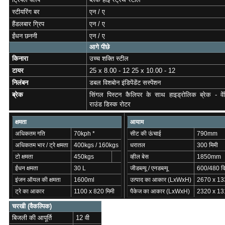
स्टीयरिंग बर
एन / ए
हैंडलबार ग्रिप
एन / ए
ईंधन छननी
एन / ए
आगे पीछे
किनारा
उच्च शक्ति स्टील
टायर
25 x 8.00 - 12 25 x 10.00 - 12
निलंबन
डबल विशबोन इंडिपेंडेंट सस्पेंशन
ब्रेक
सिंगल पिस्टन कैलिपर के साथ हाइड्रोलिक ब्रेक - वेंट
राउंड डिस्क रोटर
क्षमता
आयाम
अधिकतम गति
70kph *
सीट की ऊंचाई
790mm
अधिकतम भार / ट्रे क्षमता
400kgs / 160kgs
धरातल
300 मिमी
टो क्षमता
450kgs
व्हील बेस
1850mm
ईंधन क्षमता
30 L
जीडब्ल्यू / एनडब्ल्यू
600/480 कि
इंजन ऑयल की क्षमता
1600ml
उत्पाद का आकार (LxWxH)
2670 x 133
ट्रे का आकार
1100 x 820 मिमी
पैकेज का आकार (LxWxH)
2320 x 131
चरखी (वैकल्पिक)
बिजली की आपूर्ति
12 वी