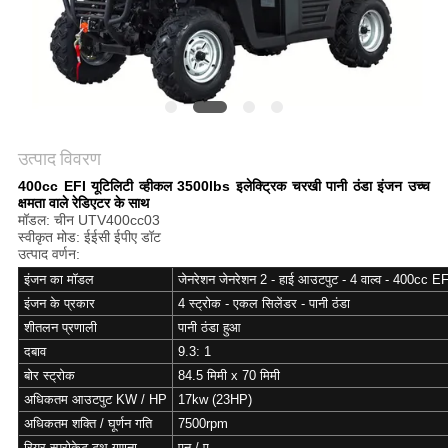
गोपनीयता
नीति
उत्पाद विवरण
400cc EFI यूटिलिटी व्हीकल 3500lbs इलेक्ट्रिक चरखी पानी ठंडा इंजन उच्च
क्षमता वाले रेडिएटर के साथ
मॉडल: चीन UTV400cc03
स्वीकृत मोड: ईईसी ईपीए डॉट
उत्पाद वर्णन:
इंजन का मॉडल
जेनरेशन जेनरेशन 2 - हाई आउटपुट - 4 वाल्व - 400cc EF
इंजन के प्रकार
4 स्ट्रोक - एकल सिलेंडर - पानी ठंडा
शीतलन प्रणाली
पानी ठंडा हुआ
दबाव
9.3: 1
बोर स्ट्रोक
84.5 मिमी x 70 मिमी
अधिकतम आउटपुट KW / HP
17kw (23HP)
अधिकतम शक्ति / घूर्णन गति
7500rpm
रियर स्प्रोकेट टूथ गणना
एन / ए