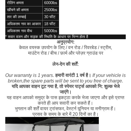
रोलिंग क्षमता
6000lbs
खींचने की क्षमता
2500lbs
तार की लम्बाई
30 फीट
अधिकतम नाव का आकार
18 फीट
अधिकतम नाव वीथ
5000lbs
* सवार वजन और सड़क की स्थिति के आधार पर भिन्न होता है
अनुप्रयोग:
केवल वयस्क उपयोग के लिए / वन रोड / रिवरबेड / स्ट्रीम,
माउंटेन रोड / बीच / फ़ार्म और प्लेज़र ग्राउंड पर
लेन-देन की शर्तें:
Our warranty is 1 years.
हमारी वारंटी 1 वर्ष है।
If your vehicle is
broken,the spare parts will be sent to you free of charge.
यदि आपका वाहन टूट गया है, तो स्पेयर पार्ट्स आपको नि: शुल्क भेजे
जाएंगे।
यह वाहन आपको समुद्र के पास इकट्ठा करके भेजा जाएगा और इसे प्राप्त
करते ही आप सवारी कर सकते हैं।
भुगतान की शर्तें वायर ट्रांसफर, वेस्टर्न यूनियन या मनीग्राम हैं।
प्रसव के समय के बारे में 20 दिनों का है।