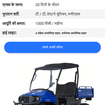
गुणवत्ता
प्रसव के समय:
20 दिनों के भीतर
नियंत्रण
भुगतान शर्तें:
टी / टी, वेस्टर्न यूनियन, मनीग्राम
आपूर्ति की क्षमता:
1000 पीसी / महीना
संपर्क
हाई लाइट:
,
4 पहिया उपयोगिता वाहन
मनोरंजन उपयोगिता वाहन
करें
सबसे अच्छी कीमत
एक
उद्धरण
की
विनती
करे
साइटमैप