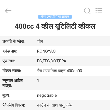
Shanghai
Rongyao
Vehicle
Co.,Ltd.
All
गैस उपयोगिता वाहन
Rights
Reserved.
400cc 4 व्हील यूटिलिटी व्हीकल
घर
उत्पादों
उत्पत्ति के प्लेस:
चीन
ब्रांड नाम:
RONGYAO
हमारे
प्रमाणन:
EC,EEC,DOT,EPA
बारे
मॉडल संख्या:
गैस उपयोगिता वाहन 400cc03
में
न्यूनतम आदेश
1
मात्रा:
कारखाना
मूल्य:
negotiable
भ्रमण
पैकेजिंग विवरण:
कार्टन के साथ धातु फ्रेम